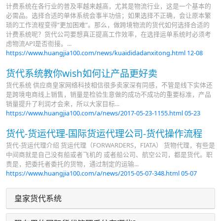
计费系统在各行业的普及率越来越高，尤其是物流行业，这是一个基本的
必需品。选择合适的单体系统会事半功倍；如果选择不正确，会让原本繁
琐的工作流程变得“更加困难”。那么，做跨境物流的货代如何选择合适的
计费系统呢？货代公司要想真正提高工作效率，在选择运单系统时必须考
虑物流API是否衔接。...
https://www.huangjia100.com/news/kuaididadanxitong.html
12-08
货代系统教你wish如何让产品更好卖
货代系统 供应商皇家网络科技相信很多卖家深有同感，不管是线下实体还
是跨境电商线上销售，销量是检验生意做的成功不成功的重要标准，产品
销量提升了利润才会来，所以大家目标...
https://www.huangjia100.com/a/news/2017-05-23-1155.html
05-23
货代-货运代理-国际货运代理公司-货代操作流程
货代-货运代理介绍 货运代理（FORWARDERS，FIATA） 货物代理，有些是
中间商就是自己没有船或者飞机的 或者船公司、航空公司，都是货代。职
责是，把委托者委托的货物，通过制定的运输...
https://www.huangjia100.com/a/news/2015-05-07-348.html
05-07
皇家货代系统