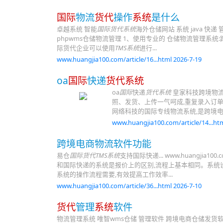
国际
物流
货代
操作
系统
是什么
卓越系统 智能
国际货代系统
海外仓储网站 系统 java 快递 管理 系
phpwms仓储物流管理 1、使用专业的 仓储物流管理系
际货代企业可以使用
TMS系统
进行...
www.huangjia100.com/article/16...html 2026-7-19
oa
国际
快递
货代系统
oa
国际
快递
货代系统
皇家科技跨境物流
照、发货、上传一气呵成,重复录入订单
网络科技的国际专线物流系统,是跨境电
www.huangjia100.com/article/14...htm
跨境电商物流软件功能
易仓
国际货代TMS系统
支持国际快递... www.huangjia10
和国际快递的系统是报价上的区别,流程上基本相同。系统
系统的操作流程需要,有效提高工作效率...
www.huangjia100.com/article/36...html 2026-7-10
货代
管理
系统
软件
物流管理系统 唯智wms仓储 管理软件 跨境电商仓储发货