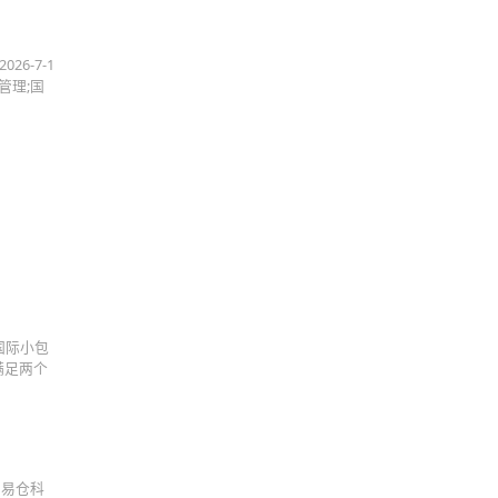
026-7-1
管理;国
功能国际小包
满足两个
 易仓科