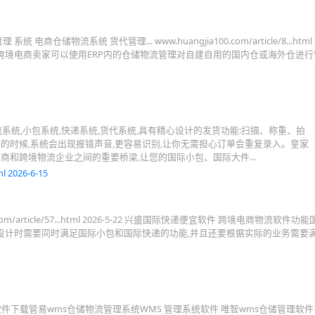
统 电商仓储物流系统 货代管理... www.huangjia100.com/article/8...html 2
统:跨境电商卖家可以使用ERP内的仓储物流管理对自建自用的国内仓或海外仓进行
系统,小包系统,快递系统,货代系统,具有精心设计的发货功能:扫描、称重、拍
的时候,系统会出现报错声音,更容易识别,让你无需担心订单会重复录入。皇家
商和跨境物流企业之间的重要桥梁,让您的国际小包、国际大件...
l 2026-6-15
0.com/article/57...html 2026-5-22 兴盛国际快递便宜软件 跨境电商物流软件
设计时需要同时满足国际小包和国际快递的功能,并且还要根据实际的业务需要
软件下载管易wms仓储物流管理系统WMS 管理系统软件 唯智wms仓储管理软件