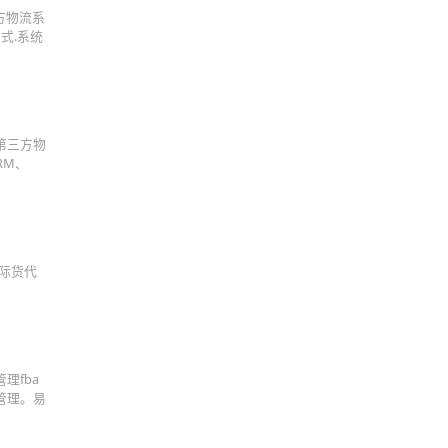
第三方物流系
模式.系统
中远第三方物
RM、
国际货代
理fba
管理。易