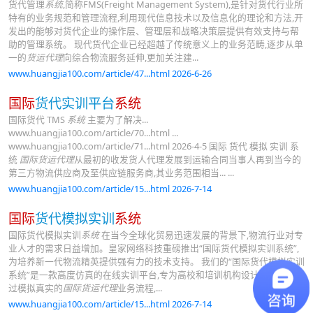
货代管理
系统
,简称FMS(Freight Management System),是针对货代行业所
特有的业务规范和管理流程,利用现代信息技术以及信息化的理论和方法,开
发出的能够对货代企业的操作层、管理层和战略决策层提供有效支持与帮
助的管理系统。 现代货代企业已经超越了传统意义上的业务范畴,逐步从单
一的
货运代理
向综合物流服务延伸,更加关注建...
www.huangjia100.com/article/47...html 2026-6-26
国际
货代实训平台
系统
国际货代 TMS
系统
主要为了解决...
www.huangjia100.com/article/70...html ...
www.huangjia100.com/article/71...html 2026-4-5 国际 货代 模拟 实训 系
统
国际货运代理
从最初的收发货人代理发展到运输合同当事人再到当今的
第三方物流供应商及至供应链服务商,其业务范围相当... ...
www.huangjia100.com/article/15...html 2026-7-14
国际
货代模拟实训
系统
国际货代模拟实训
系统
在当今全球化贸易迅速发展的背景下,物流行业对专
业人才的需求日益增加。皇家网络科技重磅推出“国际货代模拟实训系统”,
为培养新一代物流精英提供强有力的技术支持。 我们的“国际货代模拟实训
系统”是一款高度仿真的在线实训平台,专为高校和培训机构设计。该系统通
过模拟真实的
国际货运代理
业务流程,...
www.huangjia100.com/article/15...html 2026-7-14