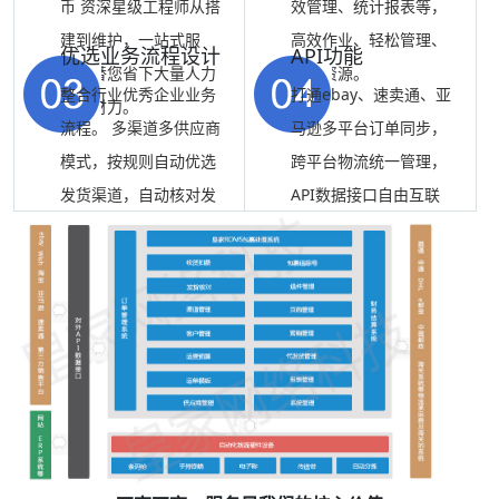
币 资深星级工程师从搭
效管理、统计报表等，
建到维护，一站式服
高效作业、轻松管理、
优选业务流程设计
API功能
务，替您省下大量人力
释放资源。
整合行业优秀企业业务
打通ebay、速卖通、亚
物力财力。
流程。 多渠道多供应商
马逊多平台订单同步，
模式，按规则自动优选
跨平台物流统一管理，
发货渠道，自动核对发
API数据接口自由互联
货渠道准确性。
用户系统。