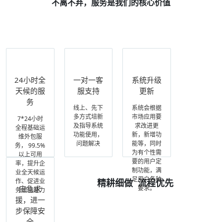
不离不弃，服务是我们的核心价值
24小时全
一对一客
系统升级
天候的服
服支持
更新
务
线上、先下
系统会根据
多方式培新
市场应用要
7*24小时
及指导系统
求改进更
全程基础运
功能使用，
新，新增功
维外包服
问题解决
能等，同时
务， 99.5%
为有个性需
以上可用
要的用户定
率，提升企
制功能，满
业全天候运
足用户各种
作、促进业
精耕细做 流程优先
应急求
要求。
务增值能力
援，进一
步保障安
全