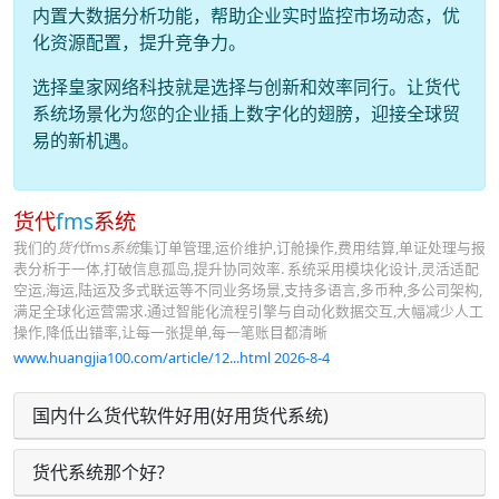
内置大数据分析功能，帮助企业实时监控市场动态，优
化资源配置，提升竞争力。
选择皇家网络科技就是选择与创新和效率同行。让货代
系统场景化为您的企业插上数字化的翅膀，迎接全球贸
易的新机遇。
货代
fms
系统
我们的
货代
fms
系统
集订单管理,运价维护,订舱操作,费用结算,单证处理与报
表分析于一体,打破信息孤岛,提升协同效率. 系统采用模块化设计,灵活适配
空运,海运,陆运及多式联运等不同业务场景,支持多语言,多币种,多公司架构,
满足全球化运营需求.通过智能化流程引擎与自动化数据交互,大幅减少人工
操作,降低出错率,让每一张提单,每一笔账目都清晰
www.huangjia100.com/article/12...html 2026-8-4
国内什么货代软件好用(好用货代系统)
货代系统那个好?