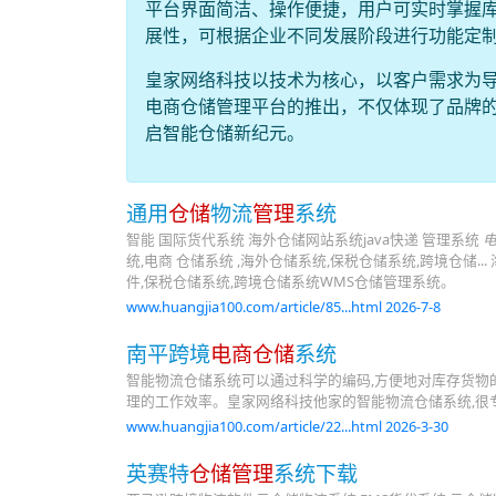
平台界面简洁、操作便捷，用户可实时掌握
展性，可根据企业不同发展阶段进行功能定
皇家网络科技以技术为核心，以客户需求为导
电商仓储管理平台的推出，不仅体现了品牌
启智能仓储新纪元。
通用
仓储
物流
管理
系统
智能 国际货代系统 海外仓储网站系统java快递 管理系统
电
统,电商 仓储系统 ,海外仓储系统,保税仓储系统,跨境仓储
件,保税仓储系统,跨境仓储系统WMS仓储管理系统。
www.huangjia100.com/article/85...html 2026-7-8
南平跨境
电商仓储
系统
智能物流仓储系统可以通过科学的编码,方便地对库存货物
理的工作效率。皇家网络科技他家的智能物流仓储系统,很专
www.huangjia100.com/article/22...html 2026-3-30
英赛特
仓储管理
系统下载