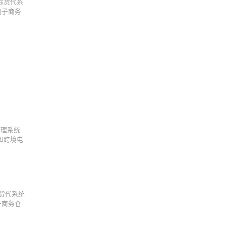
际货代系
方电子商务
管理系统
和跨境电
货代系统
电子商务仓