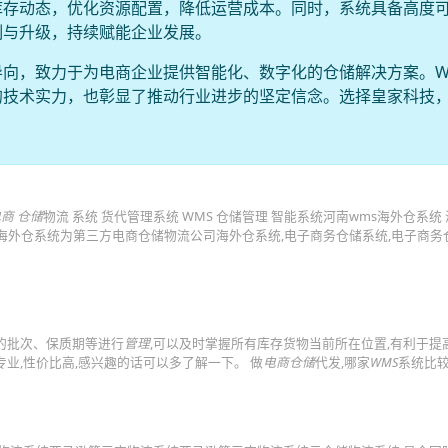
库存动态，优化资源配置，降低运营成本。同时，系统具备高度
制与升级，持续赋能企业发展。
向，致力于为电商企业提供智能化、数字化的仓储解决方案。W
的技术实力，也彰显了推动行业进步的坚定信念。选择皇家科技
商 仓储
物流 系统 货代管理系统 WMS 仓储管理 智能系统河南wms海外仓系统
... 海外仓系统为第三方电商仓储物流公司海外仓系统,电子商务仓储系统,电子商务
的批次、保质期等进行
管理
,可以及时掌握所有库存货物当前所在位置,有利于提
业,性价比高,感兴趣的话可以多了解一下。 做
电商仓储
代发,哪家
WMS
系统比较