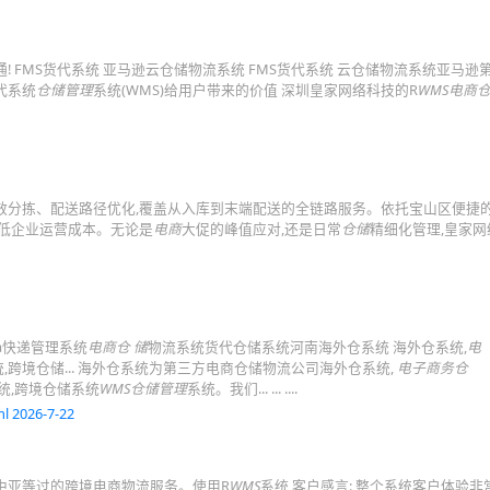
 FMS货代系统 亚马逊云仓储物流系统 FMS货代系统 云仓储物流系统亚马逊
代系统
仓储管理
系统(WMS)给用户带来的价值 深圳皇家网络科技的R
WMS电商
效分拣、配送路径优化,覆盖从入库到末端配送的全链路服务。依托宝山区便捷
降低企业运营成本。无论是
电商
大促的峰值应对,还是日常
仓储
精细化管理,皇家
va快递管理系统
电商仓 储
物流系统货代仓储系统河南海外仓系统 海外仓系统,
电
,跨境仓储... 海外仓系统为第三方电商仓储物流公司海外仓系统,
电子商务仓
统,跨境仓储系统
WMS仓储管理
系统。我们... ... ....
l 2026-7-22
中亚等过的跨境电商物流服务。使用R
WMS
系统 客户感言: 整个系统客户体验非