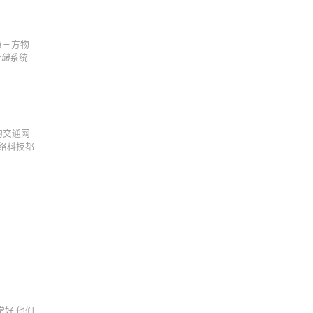
第三方物
仓储
系统
的交通网
网络科技都
常好,他们