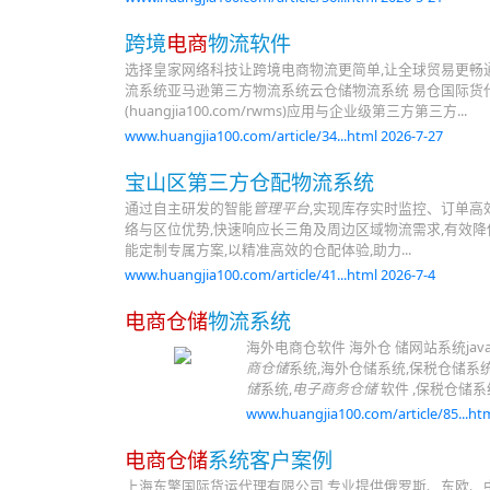
跨境
电商
物流软件
选择皇家网络科技让跨境电商物流更简单,让全球贸易更畅通!
流系统亚马逊第三方物流系统云仓储物流系统 易仓国际货
(huangjia100.com/rwms)应用与企业级第三方第三方...
www.huangjia100.com/article/34...html 2026-7-27
宝山区第三方仓配物流系统
通过自主研发的智能
管理平台
,实现库存实时监控、订单高
络与区位优势,快速响应长三角及周边区域物流需求,有效
能定制专属方案,以精准高效的仓配体验,助力...
www.huangjia100.com/article/41...html 2026-7-4
电商仓储
物流系统
海外电商仓软件 海外仓 储网站系统ja
商仓储
系统,海外仓储系统,保税仓储系统
储
系统,
电子商务仓储
软件 ,保税仓储系
www.huangjia100.com/article/85...htm
电商仓储
系统客户案例
上海东擎国际货运代理有限公司,专业提供俄罗斯、东欧、