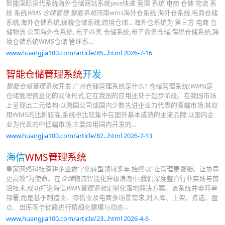
智能国际货代系统海外仓储网站系统java快递 管理 系统 电商 仓储 物流 系
统 系统
WMS 仓储管理 智能系统
河南wms海外仓系统 海外仓系统,电商仓储
系统,海外仓储系统,保税仓储系统,跨境仓储... 海外仓系统为 第三方 电商 仓
储物流 公司海外仓系统, 电子商务 仓储系统,电子商务仓储,保税仓储系统,跨
境仓储系统WMS仓储 管理系...
www.huangjia100.com/article/85...html 2026-7-16
智能仓储管理系统
开发
智能仓储管理系统
开发 广州仓储管理系统是什么? 仓储管理系统(
WMS
)是
仓储管理信息化的具体形式,它在我国的应用还处于起步阶段。在我国市场
上呈现出二元结构:以跨国公司或国内少数先进企业为代表的高端市场,其应
用WMS的比例较高,系统也比较集中在国外基本成熟的主流品牌;以国内企
业为代表的中低端市场,主要应用国内开发的...
www.huangjia100.com/article/82...html 2026-7-13
海信
WMS管理系统
皇家网络科技深耕企业数字化转型领域多年,始终以“让管理更
智能
、让协同
更高效”为使命。在
仓储
物流智能化升级浪潮中,我们深度整合行业实践与前
沿技术,成功打造海信
WMS管理系统
定制化落地解决方案。该系统并非简单
部署,而是基于制造业、零售业及电商多场景需求,对入库、上架、拣选、盘
点、出库等全链路进行精细化建模与动态...
www.huangjia100.com/article/23...html 2026-4-6