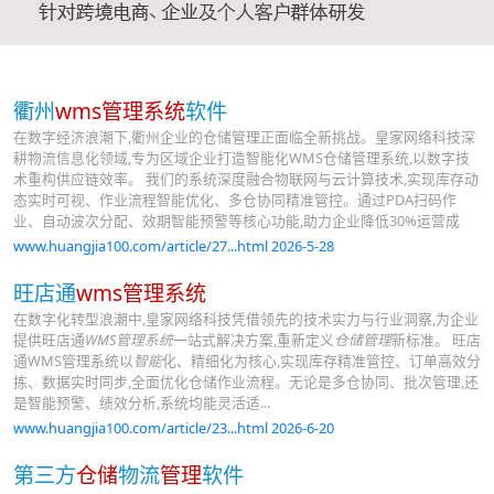
衢州
wms管理系统
软件
在数字经济浪潮下,衢州企业的仓储管理正面临全新挑战。皇家网络科技深
耕物流信息化领域,专为区域企业打造智能化WMS仓储管理系统,以数字技
术重构供应链效率。 我们的系统深度融合物联网与云计算技术,实现库存动
态实时可视、作业流程智能优化、多仓协同精准管控。通过PDA扫码作
业、自动波次分配、效期智能预警等核心功能,助力企业降低30%运营成
www.huangjia100.com/article/27...html 2026-5-28
旺店通
wms管理系统
在数字化转型浪潮中,皇家网络科技凭借领先的技术实力与行业洞察,为企业
提供旺店通
WMS管理系统
一站式解决方案,重新定义
仓储管理
新标准。 旺店
通WMS管理系统以
智能
化、精细化为核心,实现库存精准管控、订单高效分
拣、数据实时同步,全面优化仓储作业流程。无论是多仓协同、批次管理,还
是智能预警、绩效分析,系统均能灵活适...
www.huangjia100.com/article/23...html 2026-6-20
第三方
仓储
物流
管理
软件