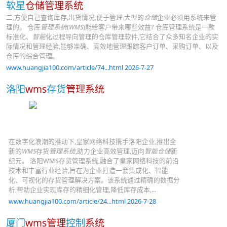
软星
仓储管理系统
二,方便自己查询库存,出货情况,便于管理.大型的
仓储
企业必须用系统来管
理的。 仓库
管理系统
(
WMS
)能给客户带来哪些效益? 仓库管理系统是一款
标准化、
智能
化过程导向管理的仓库管理软件,它结合了众多知名企业的实
际情况和管理经验,能够准确、高效地管理跟踪客户订单、采购订单、以及
仓库的综合管理。
www.huangjia100.com/article/74...html 2026-7-27
洛阳
wms
存货
管理系统
在数字化浪潮的推动下,皇家网络科技携手洛阳企业,推出全
新的
WMS
存货
管理系统
,助力企业高效管理,迈向
智能仓储
新
纪元。 洛阳WMS存货管理系统,融合了皇家网络科技的前沿
技术和丰富行业经验,旨在为企业打造一套集成化、智能
化、可视化的存货管理解决方案。该系统通过精确的数据分
析,帮助企业实现库存的精细化管理,降低库存成本,...
www.huangjia100.com/article/24...html 2026-7-28
厦门
wms管理
控制
系统