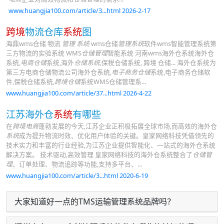
www.huangjia100.com/article/3...html 2026-2-17
跨境
物流仓库
系统
图
海鼎wms仓储 物流
管理 系统
wms仓储
管理系统
软件wms智能管理系统第
三方物流的实验系统 WMS
仓储管理
智能系统 河南wms海外仓系统海外仓
系统,
电商仓储
系统,海外
仓储系统
,保税仓储系统, 跨境 仓储... 海外仓系统为
第三方电商仓储物流公司海外仓系统,
电子商务仓储
系统,电子商务仓储软
件,保税仓储系统,
跨境仓储
系统WMS仓储管理系...
www.huangjia100.com/article/37...html 2026-4-22
江苏海外仓
系统
有哪些
在
跨境电商
蓬勃发展的今天,江苏企业正积极拓展全球市场,而高效的海外仓
系统
成为提升物流时效、优化用户体验的关键。皇家网络科技凭借领先的
技术实力和丰富的行业经验,为江苏企业提供智能化、一站式的海外仓系统
解决方案。 技术驱动,高效管理 皇家网络科技的海外仓系统整合了
仓储管
理
、订单处理、物流追踪等功能,支持多平台、...
www.huangjia100.com/article/3...html 2020-6-19
大家知道好一点的TMS运输管理系统品牌吗？