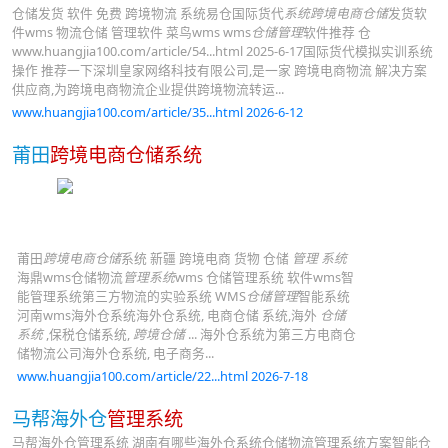
仓储发货 软件 免费 跨境物流 系统易仓国际货代
系统跨境电商仓储
发货软
件wms 物流仓储 管理软件 菜鸟wms wms
仓储管理
软件推荐 仓
www.huangjia100.com/article/54...html 2025-6-17国际货代模拟实训系统
操作 推荐一下深圳皇家网络科技有限公司,是一家 跨境电商物流 解决方案
供应商,为跨境电商物流企业提供跨境物流转运...
www.huangjia100.com/article/35...html 2026-6-12
莆田
跨境电商仓储系统
莆田
跨境电商仓储
系统 新疆 跨境电商 货物 仓储
管理 系统
海鼎wms仓储物流
管理系统
wms 仓储管理系统 软件wms智
能管理系统第三方物流的实验系统 WMS
仓储管理
智能系统
河南wms海外仓系统海外仓系统, 电商仓储 系统,海外
仓储
系统
,保税仓储系统,
跨境仓储
... 海外仓系统为第三方电商仓
储物流公司海外仓系统, 电子商务...
www.huangjia100.com/article/22...html 2026-7-18
马帮海外仓
管理系统
马帮海外仓管理系统 湖南有哪些海外仓系统仓储物流管理系统方案智能仓