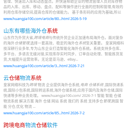
管理、快速出入库和动态盘点。并快速帮助企业的物流管理人员对库存物
品的入库、出库、移动、盘点、配料等操作进行全面的控制和管理,有效的
利用仓库存储空间,提高仓库的仓储能力。 基于条形码的应用为基础,所以
www.huangjia100.com/article/80...html 2026-5-19
山东有哪些海外仓
系统
山东作为外贸大省,
跨境电商
与传统外贸企业正加速布局海外仓。面对复杂
的海外
仓储管理
,选择一套高效、稳定的海外仓
系统
至关重要。 皇家网络科
技深耕行业多年,专为山东企业打造智能化海外仓系统。系统支持多仓库、
多平台、多语言无缝对接,实现库存实时同步、订单自动处理、智能拣货发
货,大幅提升运营效率。无论是亚马逊、eBay...
www.huangjia100.com/article/3...html 2026-7-21
云
仓储
物流
系统
皇家网络科技为
跨境
物流 企业提供海外仓系统,
电商 仓储系统
,国际快递系
统,国际小包系统,国际转运系统,海外仓储系统,应用于国内及海外仓储,国际
快递等多种业务处理。 www.huangjia100.com/ 2026-7-1 智能 智能 仓储
物流系统 解决方案 海外 仓储 网站 系统 我们的 系统 支持多仓
管理
,跨国 智
能 分仓,优化 物流 ...
www.huangjia100.com/article/85...html 2026-7-2
跨境电商
物流
仓储
软件