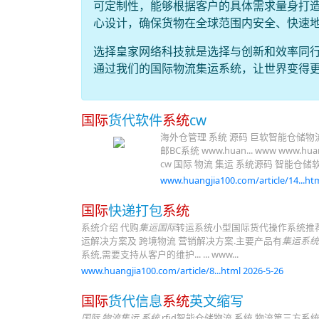
可定制性，能够根据客户的具体需求量身打
心设计，确保货物在全球范围内安全、快速
选择皇家网络科技就是选择与创新和效率同
通过我们的国际物流集运系统，让世界变得
国际
货代软件
系统
cw
海外仓管理 系统 源码 巨软智能仓储物流
邮BC系统 www.huan... www www.hua
cw 国际 物流 集运 系统源码 智能
www.huangjia100.com/article/14...htm
国际
快递打包
系统
系统介绍 代购
集运国际
转运系统小型国际货代操作系统推荐
运解决方案及 跨境物流 营销解决方案.主要产品有
集运系统
系统,需要支持从客户的维护... ... www...
www.huangjia100.com/article/8...html 2026-5-26
国际
货代信息
系统
英文缩写
国际 物流集运 系统
rfid智能仓储物流 系统 物流第三方