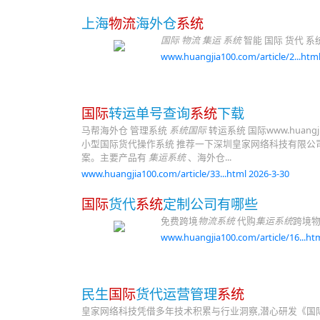
上海
物流
海外仓
系统
国际 物流 集运 系统
智能 国际 货代 系
www.huangjia100.com/article/2...html
国际
转运单号查询
系统
下载
马帮海外仓 管理系统
系统国际
转运系统 国际www.huangjia1
小型国际货代操作系统 推荐一下深圳皇家网络科技有限公
案。主要产品有
集运系统
、海外仓...
www.huangjia100.com/article/33...html 2026-3-30
国际
货代
系统
定制公司有哪些
免费跨境
物流系统
代购
集运系统
跨境
www.huangjia100.com/article/16...htm
民生
国际
货代运营管理
系统
皇家网络科技凭借多年技术积累与行业洞察,潜心研发《国际