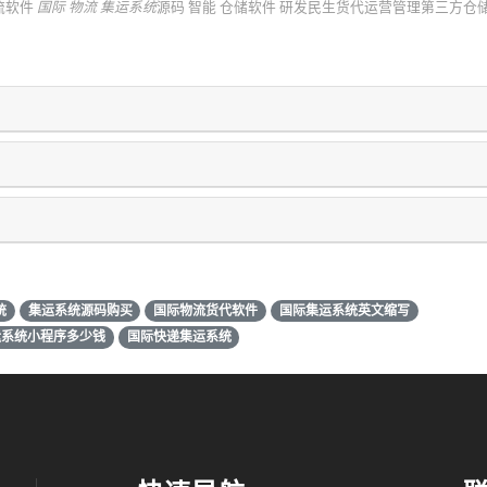
储物流软件
国际 物流 集运系统
源码 智能 仓储软件 研发民生货代运营管理第三方仓
统
集运系统源码购买
国际物流货代软件
国际集运系统英文缩写
运系统小程序多少钱
国际快递集运系统