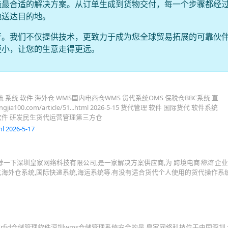
造最合适的解决方案。从订单生成到货物交付，每一个步骤都经
地送达目的地。
行。我们不仅提供技术，更致力于成为您全球贸易拓展的可靠伙
更小，让您的生意走得更远。
 系统 软件 海外仓 WMS国内电商仓WMS 货代系统OMS 保税仓BBC系统 直
ngjia100.com/article/51...html 2026-5-15 货代管理 软件 国际货代 软件系统
仓储软件 研发民生货代运营管理第三方仓
l 2026-5-17
一下深圳皇家网络科技有限公司,是一家解决方案供应商,为 跨境电商
物流
企业
,海外仓系统,国际快递系统,海运系统等.有没有适合货代个人使用的货代操作系
系统rfid仓储管理软件深圳wms仓储管理系统安全的是,皇家网络科技位于中国深圳