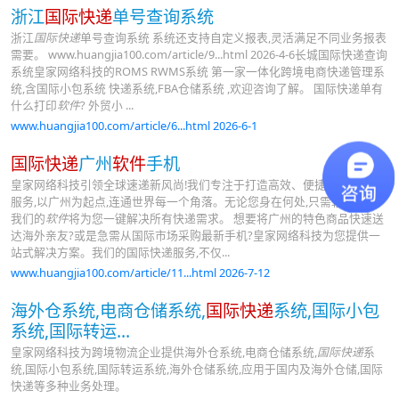
浙江
国际快递
单号查询系统
浙江
国际快递
单号查询系统 系统还支持自定义报表,灵活满足不同业务报表
需要。 www.huangjia100.com/article/9...html 2026-4-6长城国际快递查询
系统皇家网络科技的ROMS RWMS系统 第一家一体化跨境电商快递管理系
统,含国际小包系统 快递系统,FBA仓储系统 ,欢迎咨询了解。 国际快递单有
什么打印
软件
? 外贸小 ...
www.huangjia100.com/article/6...html 2026-6-1
国际快递
广州
软件
手机
皇家网络科技引领全球速递新风尚!我们专注于打造高效、便捷的
国际快递
服务,以广州为起点,连通世界每一个角落。无论您身在何处,只需轻点手机,
我们的
软件
将为您一键解决所有快递需求。 想要将广州的特色商品快速送
达海外亲友?或是急需从国际市场采购最新手机?皇家网络科技为您提供一
站式解决方案。我们的国际快递服务,不仅...
www.huangjia100.com/article/11...html 2026-7-12
海外仓系统,电商仓储系统,
国际快递
系统,国际小包
系统,国际转运...
皇家网络科技为跨境物流企业提供海外仓系统,电商仓储系统,
国际快递
系
统,国际小包系统,国际转运系统,海外仓储系统,应用于国内及海外仓储,国际
快递等多种业务处理。