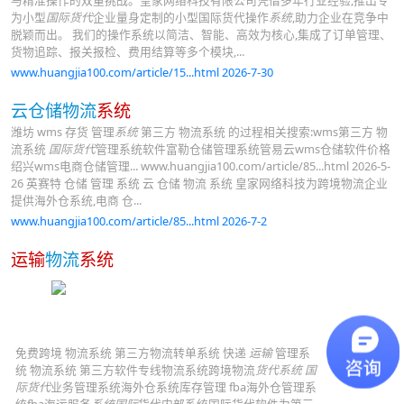
与精准操作的双重挑战。皇家网络科技有限公司凭借多年行业经验,推出专
为小型
国际货代
企业量身定制的小型国际货代操作
系统
,助力企业在竞争中
脱颖而出。 我们的操作系统以简洁、智能、高效为核心,集成了订单管理、
货物追踪、报关报检、费用结算等多个模块,...
www.huangjia100.com/article/15...html 2026-7-30
云仓储物流
系统
潍坊 wms 存货 管理
系统
第三方 物流系统 的过程相关搜索:wms第三方 物
流系统
国际货代
管理系统软件富勒仓储管理系统管易云wms仓储软件价格
绍兴wms电商仓储管理... www.huangjia100.com/article/85...html 2026-5-
26 英赛特 仓储 管理 系统 云 仓储 物流 系统 皇家网络科技为跨境物流企业
提供海外仓系统,电商 仓...
www.huangjia100.com/article/85...html 2026-7-2
运输
物流
系统
免费跨境 物流系统 第三方物流转单系统 快递
运输
管理系
统 物流系统 第三方软件专线物流系统跨境物流
货代系统
国
际货代
业务管理系统海外仓系统库存管理 fba海外仓管理系