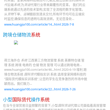
的关键。皇家网络科技顺应时代潮流,推出创新性的
国际货
代
云端
系统
,为
货运
代理行业带来颠覆性的变革。 我们的云
端系统通过先进的技术架构,实现了全流程的数字化管理。
从
货物
下单、
运输
跟踪到清关交付,所有环节均可在云端实
时监控,确保信息的透明与高效流转。无论您身处...
www.huangjia100.com/article/14...html 2026-7-8
跨境仓储物流
系统
荷兰海外仓
系统
江西第三方物流管理 系统 英赛特仓储 管
理 系统 跨境 电商的 仓储 物流 管理 可以通过跨境电商...
www.huangjia100.com/article/46...html 2020-6-19 增利 跨
境仓物流系统
国际货代
模拟实训 系统 选择皇家网络科技的
“国际货代模拟实训系统”,让您的学生在竞争激烈的市场中脱
颖而出。我们致力...
www.huangjia100.com/article/22...html 2026-7-26
小型
国际货代
操作
系统
在当今全球贸易日益频繁的背景下,小型
国际货运
代理公司面临着高效管理