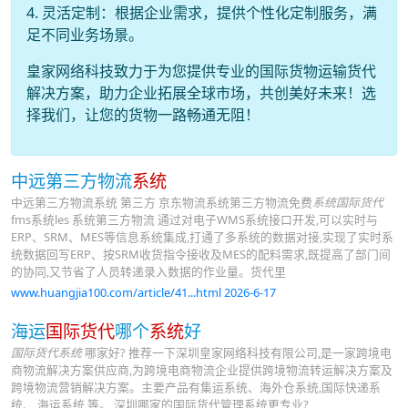
4. 灵活定制：根据企业需求，提供个性化定制服务，满
足不同业务场景。
皇家网络科技致力于为您提供专业的国际货物运输货代
解决方案，助力企业拓展全球市场，共创美好未来！选
择我们，让您的货物一路畅通无阻！
中远第三方物流
系统
中远第三方物流系统 第三方 京东物流系统第三方物流免费
系统国际货代
fms系统les 系统第三方物流 通过对电子WMS系统接口开发,可以实时与
ERP、SRM、MES等信息系统集成,打通了多系统的数据对接,实现了实时系
统数据回写ERP、按SRM收货指令接收及MES的配料需求,既提高了部门间
的协同,又节省了人员转递录入数据的作业量。货代里
www.huangjia100.com/article/41...html 2026-6-17
海运
国际货代
哪个
系统
好
国际货代系统
哪家好? 推荐一下深圳皇家网络科技有限公司,是一家跨境电
商物流解决方案供应商,为跨境电商物流企业提供跨境物流转运解决方案及
跨境物流营销解决方案。主要产品有集运系统、海外仓系统,国际快递系
统、 海运系统 等。 深圳哪家的国际货代管理系统更专业?