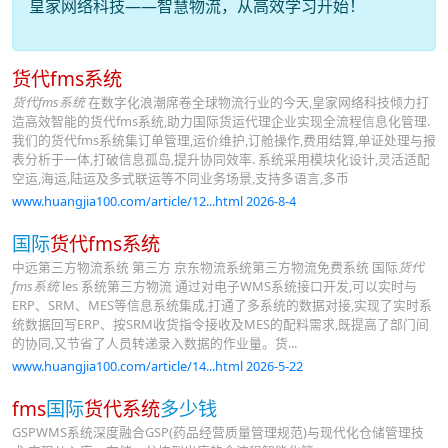
皇家网络科技——智慧物流，从高效学习开始！
货代fms系统
货代fms系统
在数字化浪潮席卷全球物流行业的今天,皇家网络科技倾力打
造高效智能的货代fms系统,助力国际货运代理企业实现全流程信息化管理.
我们的货代fms系统集订单管理,运价维护,订舱操作,费用结算,单证处理与报
表分析于一体,打破信息孤岛,提升协同效率. 系统采用模块化设计,灵活适配
空运,海运,陆运及多式联运等不同业务场景,支持多语言,多币
www.huangjia100.com/article/12...html 2026-8-4
国际
货代fms系统
中远第三方物流系统 第三方 京东物流系统第三方物流免费系统 国际
货代
fms系统
les 系统第三方物流 通过对电子WMS系统接口开发,可以实时与
ERP、SRM、MES等信息系统集成,打通了多系统的数据对接,实现了实时系
统数据回写ERP、按SRM收货指令接收及MES的配料需求,既提高了部门间
的协同,又节省了人员转递录入数据的作业量。货...
www.huangjia100.com/article/14...html 2026-5-22
fms
国际
货代系统
多少钱
GSPWMS系统深度融合GSP(药品经营质量管理规范)与现代化仓储管理技