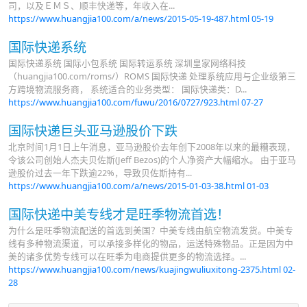
司，以及ＥＭＳ、顺丰快递等，年收入在...
https://www.huangjia100.com/a/news/2015-05-19-487.html
05-19
国际快递系统
国际快递系统 国际小包系统 国际转运系统 深圳皇家网络科技
（huangjia100.com/roms/）ROMS 国际快递 处理系统应用与企业级第三
方跨境物流服务商， 系统适合的业务类型： 国际快递类：D...
https://www.huangjia100.com/fuwu/2016/0727/923.html
07-27
国际快递巨头亚马逊股价下跌
北京时间1月1日上午消息，亚马逊股价去年创下2008年以来的最糟表现，
令该公司创始人杰夫贝佐斯(Jeff Bezos)的个人净资产大幅缩水。 由于亚马
逊股价过去一年下跌逾22%，导致贝佐斯持有...
https://www.huangjia100.com/a/news/2015-01-03-38.html
01-03
国际快递中美专线才是旺季物流首选！
为什么是旺季物流配送的首选到美国？中美专线由航空物流发货。中美专
线有多种物流渠道，可以承接多样化的物品，运送特殊物品。正是因为中
美的诸多优势专线可以在旺季为电商提供更多的物流选择。...
https://www.huangjia100.com/news/kuajingwuliuxitong-2375.html
02-
28