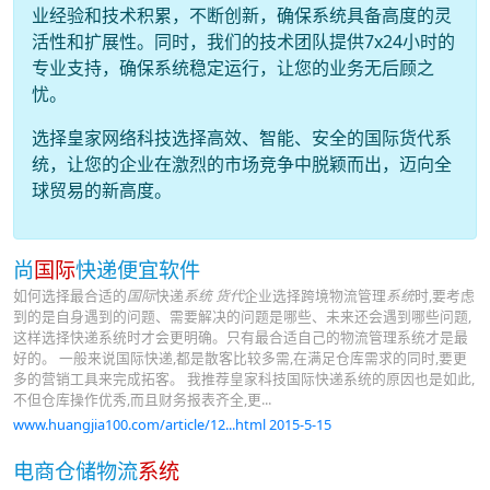
业经验和技术积累，不断创新，确保系统具备高度的灵
活性和扩展性。同时，我们的技术团队提供7x24小时的
专业支持，确保系统稳定运行，让您的业务无后顾之
忧。
选择皇家网络科技选择高效、智能、安全的国际货代系
统，让您的企业在激烈的市场竞争中脱颖而出，迈向全
球贸易的新高度。
尚
国际
快递便宜软件
如何选择最合适的
国际
快递
系统
货代
企业选择跨境物流管理
系统
时,要考虑
到的是自身遇到的问题、需要解决的问题是哪些、未来还会遇到哪些问题,
这样选择快递系统时才会更明确。只有最合适自己的物流管理系统才是最
好的。 一般来说国际快递,都是散客比较多需,在满足仓库需求的同时,要更
多的营销工具来完成拓客。 我推荐皇家科技国际快递系统的原因也是如此,
不但仓库操作优秀,而且财务报表齐全,更...
www.huangjia100.com/article/12...html 2015-5-15
电商仓储物流
系统