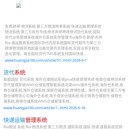
免费
跨境 物流
系统 第三方物流转单系统 快递运输
管理系统
物流系统 第三方软件专线
物流系统跨境物流
货代系统 国际
货代业务管理系统海外仓系统库存管理 fba海外仓
管理 系统
fba 海运服务系统国际货代内部系统国际货代软件为第三方
跨境物流服务商配备功能完善的处理系统,实现业务全程信
息化管理。易仓国际货代TMS系统支持国际快递...
www.huangjia100.com/article/57...html 2026-6-1
货代
系统
智能国际 货代系统 海外仓储网站系统java快递
管理系统
电商仓储
物流系统
货代管理系统WMS仓储管理智能系统河南wms海外仓系统 海外仓系统,电
商仓储系统,海外仓储系统,保税仓储系统,
跨境
仓储... 海外仓系统为第三方电
商仓储物流公司海外仓系统,电子商务仓储系统,电子商务仓储软件,保税仓
储系统,跨境仓储系统WMS仓储管理系统。
www.huangjia100.com/article/1...html 2026-6-18
快递运输
管理系统
fba物流 系统 fba 物流系统 第三方物流 通知系统 国际 快递 直客系统官网