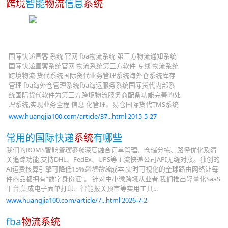
跨境
智能
物流
信息
系统
国际快递直客 系统 官网 fba物流系统 第三方物流通知系统
国际快递直客系统官网 物流系统第三方软件 专线 物流系统
跨境物流 货代系统国际货代业务管理系统海外仓系统库存
管理 fba海外仓管理系统fba海运服务系统国际货代内部系
统国际货代软件为第三方跨境物流服务商配备功能完善的处
理系统,实现业务全程 信息 化管理。易仓国际货代TMS系统
www.huangjia100.com/article/37...html 2015-5-27
常用的国际快递
系统
有哪些
我们的ROMS智能
管理系统
深度融合订单管理、仓储分拣、路径优化及清
关追踪功能,支持DHL、FedEx、UPS等主流快递公司API无缝对接。独创的
AI运费核算引擎可降低15%
跨境物流
成本,实时可视化的全球路由网络让每
件商品都拥有“数字身份证”。 针对中小微跨境从业者,我们推出轻量化SaaS
平台,集成电子面单打印、智能报关预审等实用工具...
www.huangjia100.com/article/7...html 2026-7-2
fba
物流系统