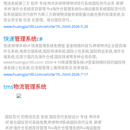
物流系统第三方 软件 专线
物流系统跨境物流
货代系统国际货代业务
管理
系统
海外仓系统库存管理 fba海外仓管理系统fba海运服务系统国际货代内
部系统国际货代软件为第三方跨境物流服务商配备功能完善的处理系统,实
现业务全程 信息 化管理。易仓国际货代...
www.huangjia100.com/article/70...html 2026-5-20
快递
管理系统
c#
快递
管理系统
c# 快递管理系统免费版 皇家网络科技为
跨境物流
企业提供海
外仓系统,电商仓储系统,国际快递系统,国际小包系统,国际转运系统,海外仓
储系统,应用于国内及海外仓储,国际快递等多种业务处理。
www.huangjia100.com/ 2026-4-10快递管理系统c#皇家网络科技的国际快
递系统小包系统,在流程管理上做得很简洁,效率很高...
www.huangjia100.com/article/70...html 2026-7-17
tms
物流管理系统
国际货代 的物流信息 系统 国际货代系统设计 专线
物流系
统
易仓国际货代系统免费
跨境物流
系统国际货代业务
管理
系统
海外仓系统库存管理 fba海外仓管理系统fba海运服务