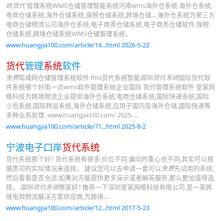
统货代
管理系统WMS仓储管理智能系统河南wms海外仓系统 海外仓系统,
电商仓储系统,海外仓储系统,保税仓储系统,跨境仓储... 海外仓系统为第三方
电商仓储物流公司海外仓系统,电子商务仓储系统,电子商务仓储软件,保税
仓储系统,跨境仓储系统WMS仓储管理系统。
www.huangjia100.com/article/14...html 2026-5-22
货代
管理
系统
软件
免费
局域网仓储管理系统软件 fms货代系统智能
国际货代系统
国际货代软
件系统哪个好用一点wms软件管理系统企业国际 货代管理系统软件 皇家网
络科技为跨境物流企业提供海外仓系统,电商仓储系统,国际快递系统,国际
小包系统,国际转运系统,海外仓储系统,应用于国内及海外仓储,国际快递等
多种业务处理. www.huangjia100.com/ 2025-...
www.huangjia100.com/article/71...html 2025-8-2
宁波电子口岸
货代系统
货代系统那个好? 货代系统有很多,价位不同,偏向的重心也不同,其实可以根
据贵司的实际情况来选择。 建议您可以去申请一套可以
免费
先试用的系统,
然后看看是否合适,如果对方能提供更多演示或者解答服务,那么更加值得选
择。
国际货代系统
哪家好? 推荐一下深圳皇家网络科技有限公司,是一家跨
境电商物流解决方案供应商,为跨境...
www.huangjia100.com/article/12...html 2017-5-23