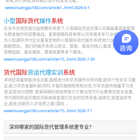
系统,货代系统,具有精心设计的发货功能...
www.huangjia100.com/article/...html 2026-6-1
小型
国际货代
操作
系统
在当今全球贸易日益频繁的背景下,小型国际货运代理公司面临着高效管理
与精准操作的双重挑战。皇家网络科技有限公司凭借多年行业经验,推出专
为小型
国际货代
企业量身定制的小型国际货代操作
系统
,助力企业在竞争中
脱颖而出。 我们的操作系统以简洁、智能、高效为核心,集成了订单管理、
货物追踪、报关报检、费用结算等多个模块,...
www.huangjia100.com/article/15...html 2026-7-30
货代国际
货运代理实训
系统
系统
还具备智能评估功能,能精准分析学员操作中的问题,提供个性化学习建
议,助力学员查漏补缺.同时,丰富的案例库和知识库,为学员提供海量学习资
源,拓宽知识视野. 皇家网络科技始终致力于推动货代行业教育信息化发展,
货代国际
货运代理实训系统就是我们交出的优秀答卷.选择它,就是选择专
业,高效,创新的人才培养之路! 国际 ...
www.huangjia100.com/article/15...html 2026-7-1
深圳哪家的国际货代管理系统更专业？