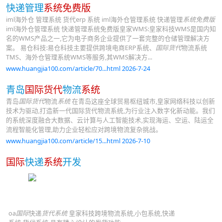
快递管理
系统免费版
iml海外仓 管理系统 货代erp 系统 iml海外仓管理系统 快递管理
系统免费版
iml海外仓管理系统 快递管理系统免费版皇家WMS:皇家科技WMS是国内知
名的WMS产品之一,它为电子商务企业提供了一套完整的仓储管理解决方
案。 易仓科技:易仓科技主要提供跨境电商ERP系统、
国际货代
物流系统
TMS、海外仓管理系统WMS等服务,其WMS解决方...
www.huangjia100.com/article/70...html 2026-7-24
青岛
国际货代
物流
系统
青岛
国际货代
物流
系统
在青岛这座全球贸易枢纽城市,皇家网络科技以创新
技术为驱动,打造新一代国际货代物流系统,为行业注入数字化新动能。我们
的系统深度融合大数据、云计算与人工智能技术,实现海运、空运、陆运全
流程智能化管理,助力企业轻松应对跨境物流复杂挑战。
www.huangjia100.com/article/15...html 2026-7-10
国际
快递
系统
开发
oa
国际
快递
货代系统
皇家科技跨境物流系统,小包系统,快递