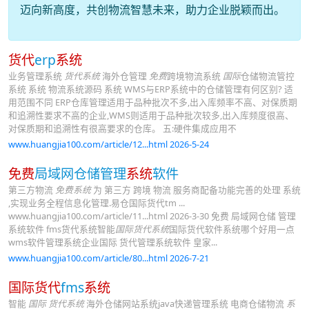
迈向新高度，共创物流智慧未来，助力企业脱颖而出。
货代
erp
系统
业务管理系统
货代系统
海外仓管理
免费
跨境物流系统
国际
仓储物流管控
系统 系统 物流系统源码 系统 WMS与ERP系统中的仓储管理有何区别? 适
用范围不同 ERP仓库管理适用于品种批次不多,出入库频率不高、对保质期
和追溯性要求不高的企业,WMS则适用于品种批次较多,出入库频度很高、
对保质期和追溯性有很高要求的仓库。 五:硬件集成应用不
www.huangjia100.com/article/12...html 2026-5-24
免费
局域网仓储管理
系统
软件
第三方物流
免费系统
为 第三方 跨境 物流 服务商配备功能完善的处理 系统
,实现业务全程信息化管理.易仓国际货代tm ...
www.huangjia100.com/article/11...html 2026-3-30 免费 局域网仓储 管理
系统软件 fms货代系统智能
国际货代系统
国际货代软件系统哪个好用一点
wms软件管理系统企业国际 货代管理系统软件 皇家...
www.huangjia100.com/article/80...html 2026-7-21
国际货代
fms
系统
智能
国际 货代系统
海外仓储网站系统java快递管理系统 电商仓储物流
系