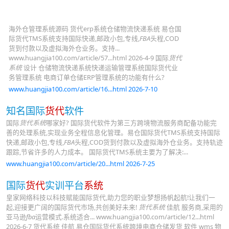
海外仓管理系统源码 货代erp系统仓储物流快递系统 易仓国
际货代TMS系统支持国际快递,邮政小包,专线,
FBA
头程,COD
货到付款以及虚拟海外仓业务。支持...
www.huangjia100.com/article/57...html 2026-4-9 国际
货代
系统
设计 仓储物流快递系统快递运输管理系统国际货代业
务管理系统 电商订单仓储ERP管理系统的功能有什么?
www.huangjia100.com/article/16...html 2026-7-10
知名国际
货代
软件
国际
货代系统
哪家好? 国际货代软件为第三方跨境物流服务商配备功能完
善的处理系统,实现业务全程信息化管理。易仓国际货代TMS系统支持国际
快递,邮政小包,专线,
FBA
头程,COD货到付款以及虚拟海外仓业务。支持轨迹
跟踪,节省许多的人力成本。 国际货代TMS系统主要为了解决:...
www.huangjia100.com/article/20...html 2026-7-25
国际
货代
实训平台
系统
皇家网络科技以科技赋能国际货代,助力您的职业梦想扬帆起航!让我们一
起,迎接更广阔的国际货代市场,共创美好未来!
货代系统
佳航 服务商,采用的
亚马逊
fba
运营模式.系统适合... www.huangjia100.com/article/12...html
2026-6-7 货代系统 佳航 易仓国际货代系统跨境电商仓储发货 软件 wms 物