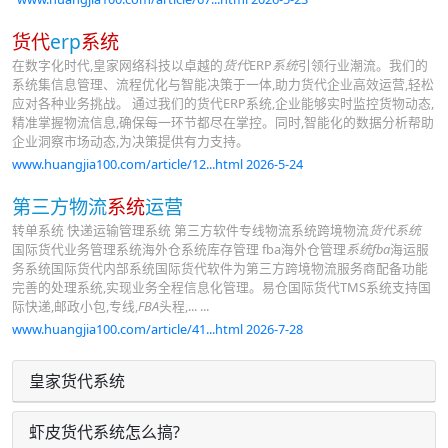
货代
erp
系统
在数字化时代,皇家网络科技以卓越的
货代
ERP
系统
引领行业潮流。我们的
系统集信息管理、流程优化与智能决策于一体,助力货代企业高效运营,轻松
应对各种业务挑战。 通过我们的货代ERP系统,企业能够实时监控货物动态,
精准掌握物流信息,确保每一环节都尽在掌控。同时,智能化的数据分析帮助
企业洞察市场动态,为决策提供有力支持。
www.huangjia100.com/article/12...html 2026-5-24
第三方物流
系统
运营
转单系统 快递运输管理系统 第三方软件专线物流系统跨境物流
货代系统
国际货代业务管理系统海外仓系统库存管理 fba海外仓管理
系统fba
海运服
务系统国际货代内部系统国际货代软件为第三方跨境物流服务商配备功能
完善的处理系统,实现业务全程信息化管理。易仓国际货代TMS系统支持国
际快递,邮政小包,专线,
FBA
头程,... ...
www.huangjia100.com/article/41...html 2026-7-28
皇家货代系统
虾皮货代系统怎么搞?