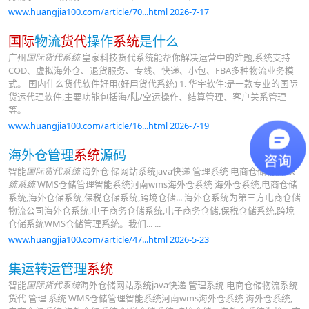
www.huangjia100.com/article/70...html 2026-7-17
国际
物流
货代
操作
系统
是什么
广州
国际货代系统
皇家科技货代系统能帮你解决运营中的难题,系统支持
COD、虚拟海外仓、退货服务、专线、快递、小包、FBA多种物流业务模
式。 国内什么货代软件好用(好用货代系统) 1. 华宇软件:是一款专业的国际
货运代理软件,主要功能包括海/陆/空运操作、结算管理、客户关系管理
等。
www.huangjia100.com/article/16...html 2026-7-19
海外仓管理
系统
源码
智能
国际货代系统
海外仓 储网站系统java快递 管理系统 电商仓储物流
系
统系统
WMS仓储管理智能系统河南wms海外仓系统 海外仓系统,电商仓储
系统,海外仓储系统,保税仓储系统,跨境仓储... 海外仓系统为第三方电商仓储
物流公司海外仓系统,电子商务仓储系统,电子商务仓储,保税仓储系统,跨境
仓储系统WMS仓储管理系统。我们... ...
www.huangjia100.com/article/47...html 2026-5-23
集运转运管理
系统
智能
国际货代系统
海外仓储网站系统java快递 管理系统 电商仓储物流系统
货代 管理 系统 WMS仓储管理智能系统河南wms海外仓系统 海外仓系统,