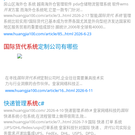
房山区海外仓 系统 越南海外仓管理软件 pda仓储物流管理系统 软件wms
开发
方案 而海外仓系统呢,它是一款专门针对...
www.huangjia100.com/article/3...html 2026-2-17 智能
国际货代 系统
管理
系统比较实用?国际货代已基本成为世界各国尤其是外向型经济发达国家和
地区服务贸易的重要组成部分.据统计,2006年全球有40000...
www.huangjia100.com/article/85...html 2026-6-23
国际货代系统
定制公司有哪些
在寻找
国际货代系统
定制公司时,企业往往需要兼具技术实
力与行业洞察的合作伙伴。皇家网络科技正...
www.huangjia100.com/article/16...html 2026-6-11
快递管理
系统
c#
www.huangjia100.com/ 2026-4-10 快递管理
系统
c# 皇家网络科技的
国际
快递系统小包系统,在流程管理上做得很简洁,效...
www.huangjia100.com/article/7...html 2026-7-9 国际 快递 打单 系统
,UPS/DHL/fedex/usps打单系统 皇家科技针对国际 快递 、
货代
公司实际业
务需求
开发
出集成UPS、FedEx、DHL、USPS、DPD...