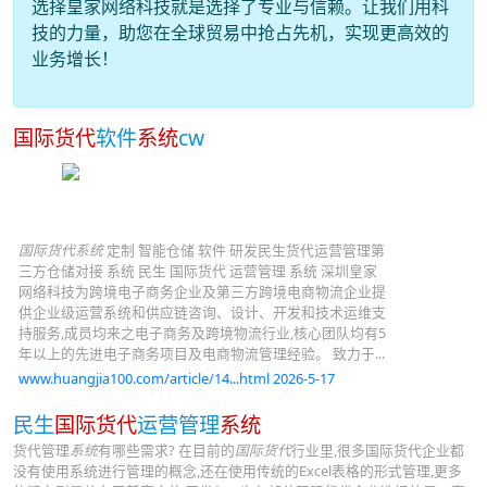
选择皇家网络科技就是选择了专业与信赖。让我们用科
技的力量，助您在全球贸易中抢占先机，实现更高效的
业务增长！
国际货代
软件
系统
cw
国际货代系统
定制 智能仓储 软件 研发民生货代运营管理第
三方仓储对接 系统 民生 国际货代 运营管理 系统 深圳皇家
网络科技为跨境电子商务企业及第三方跨境电商物流企业提
供企业级运营系统和供应链咨询、设计、开发和技术运维支
持服务,成员均来之电子商务及跨境物流行业,核心团队均有5
年以上的先进电子商务项目及电商物流管理经验。 致力于...
www.huangjia100.com/article/14...html 2026-5-17
民生
国际货代
运营管理
系统
货代管理
系统
有哪些需求? 在目前的
国际货代
行业里,很多国际货代企业都
没有使用系统进行管理的概念,还在使用传统的Excel表格的形式管理,更多