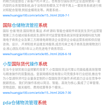
的精力则是放在了新客户的
开发
上。也有部分国际货代企业选择使用一套
内部的业务管理系统,由于没有财务模块,又不得不再上一套财务系统进行核
对和配合管理,例如金蝶用友等。两套系统...
www.huangjia100.com/article/15...html 2026-7-1
国际
仓储物流管控
系统
国际 仓储 物流 国际物流 集运
系统
源码 智能仓储软件研发民生货代运营管
理第三方仓储对接系统民生
国际货代
运营管理系统深圳皇家网络科技为跨
境电子商务企业及第三方跨境电商物流企业提供企业级运营系统和供应链
咨询、设计、
开发
和技术运维支持服务,成员均来之电子商务及跨境物流行
业,核心团队均有5年以上的先进电子商务项目...
www.huangjia100.com/article/85...html 2026-6-18
小型
国际货代
操作
系统
在当今全球贸易日益频繁的背景下,小型国际货运代理公司面临着高效管理
与精准操作的双重挑战。皇家网络科技有限公司凭借多年行业经验,推出专
为小型
国际货代
企业量身定制的小型国际货代操作
系统
,助力企业在竞争中
脱颖而出。 我们的操作系统以简洁、智能、高效为核心,集成了订单管理、
货物追踪、报关报检、费用结算等多个模块,...
www.huangjia100.com/article/15...html 2026-7-30
pda仓储物流管理
系统