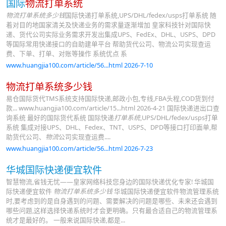
国际
物流打单系统
物流打单系统多少钱
国际快递打单系统,UPS/DHL/fedex/usps打单系统 随
着对目的地国家清关及快递业务的需求量逐渐增加 皇家科技针对国际快
递、货代公司实际业务需求开发出集成UPS、FedEx、DHL、USPS、DPD
等国际常用快递接口的自助建单平台 帮助货代公司、物流公司实现查运
费、下单、打单、对账等操作 系统优点 系
www.huangjia100.com/article/56...html 2026-7-10
物流打单系统多少钱
易仓国际货代TMS系统支持国际快递,邮政小包,专线,FBA头程,COD货到付
款... www.huangjia100.com/article/15...html 2026-4-21 国际快递进出口查
询系统 最好的国际货代系统 国际快递
打单系统
,UPS/DHL/fedex/usps打单
系统 集成对接UPS、DHL、Fedex、TNT、USPS、DPD等接口打印面单,帮
助货代公司、
物流
公司实现查运费....
www.huangjia100.com/article/56...html 2026-7-23
华城国际快递便宜软件
智慧物流,省钱无忧——皇家网络科技您身边的国际快递优化专家! 华城国
际快递便宜软件
物流打单系统多少钱
华城国际快递便宜软件物流管理系统
时,要考虑到的是自身遇到的问题、需要解决的问题是哪些、未来还会遇到
哪些问题,这样选择快递系统时才会更明确。只有最合适自己的物流管理系
统才是最好的。 一般来说国际快递,都是...