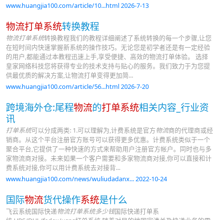
www.huangjia100.com/article/10...html 2026-7-13
物流打单系统
转换教程
物流打单系统
转换教程我们的教程详细阐述了系统转换的每一个步骤,让您
在短时间内快速掌握新系统的操作技巧。无论您是初学者还是有一定经验
的用户,都能通过本教程迅速上手,享受便捷、高效的物流打单体验。 选择
皇家网络科技您将获得专业的技术支持与贴心的服务。我们致力于为您提
供最优质的解决方案,让物流打单变得更加简...
www.huangjia100.com/article/56...html 2026-7-20
跨境海外仓:尾程
物流
的
打单系统
相关内容_行业资
讯
打单系统
可以分成两类: 1.可以理解为,计费系统是官方
物流
商的代理商或经
销商。从这个平台注册官方账号可以获得更多优惠。计费系统类似于一个
聚合平台,它提供了一种快速的方式来帮助用户注册官方帐户。同时也与多
家物流商对接。未来如果一个客户需要和多家物流商对接,你可以直接和计
费系统对接,你可以用计费系统去对接背...
www.huangjia100.com/news/wuliudadanx... 2022-10-24
国际
物流
货代操作
系统
是什么
飞云系统国际快递
物流打单系统多少钱
国际快递打单系