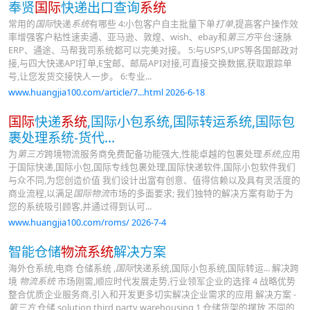
奉贤
国际
快递出口查询
系统
常用的
国际
快递
系统
有哪些 4:小包客户自主批量下单
打单
,提高客户操作效
率增强客户粘性速卖通、亚马逊、敦煌、wish、ebay和
第三方
平台:速脉
ERP、通途、马帮我司系统都可以完美对接。 5:与USPS,UPS等各国邮政对
接,与四大快递API打单,E宝邮、邮局API对接,可直接交换数据,获取跟踪单
号,让您发货交接快人一步。 6:专业...
www.huangjia100.com/article/7...html 2026-6-18
国际
快递
系统
,国际小包系统,国际转运系统,国际包
裹处理系统-货代...
为
第三方
跨境物流服务商免费配备功能强大,性能卓越的包裹处理
系统
,应用
于国际快递,国际小包,国际专线包裹处理,国际快递软件,国际小包软件我们
与众不同,为您创造价值 我们设计出富有创意、值得信赖以及具有灵活度的
商业流程,以满足
国际物流
市场的多面要求; 我们独特的解决方案有助于为
您的系统吸引顾客,并通过得到认可...
www.huangjia100.com/roms/ 2026-7-4
智能仓储
物流系统
解决方案
海外仓系统,电商 仓储系统 ,
国际
快递系统,国际小包系统,国际转运... 解决跨
境
物流系统
市场刚需,顺应时代发展走势,行业领军企业的选择 4 战略优势
整合优质企业服务商,引入和开发更多切实解决企业需求的应用 解决方案 -
第三方
仓储 solution third party warehousing 1,仓储货架的摆放,不同的