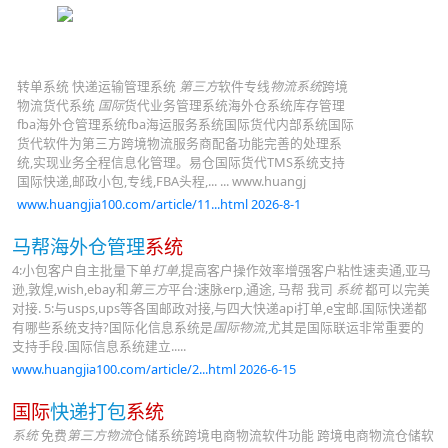
转单系统 快递运输管理系统
第三方
软件专线
物流系统
跨境
物流货代系统
国际
货代业务管理系统海外仓系统库存管理
fba海外仓管理系统fba海运服务系统国际货代内部系统国际
货代软件为第三方跨境物流服务商配备功能完善的处理系
统,实现业务全程信息化管理。易仓国际货代TMS系统支持
国际快递,邮政小包,专线,FBA头程,... ... www.huangj
www.huangjia100.com/article/11...html 2026-8-1
马帮海外仓管理
系统
4:小包客户自主批量下单
打单
,提高客户操作效率增强客户粘性速卖通,亚马
逊,敦煌,wish,ebay和
第三方
平台:速脉erp,通途, 马帮 我司
系统
都可以完美
对接. 5:与usps,ups等各国邮政对接,与四大快递api打单,e宝邮.国际快递都
有哪些系统支持?国际化信息系统是
国际物流
,尤其是国际联运非常重要的
支持手段.国际信息系统建立.....
www.huangjia100.com/article/2...html 2026-6-15
国际
快递打包
系统
系统
免费
第三方物流
仓储系统跨境电商物流软件功能 跨境电商物流仓储软