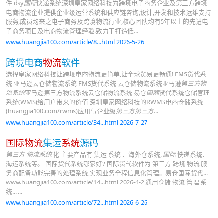
件 dsy
国际
快递系统深圳皇家网络科技为跨境电子商务企业及第三方跨境
电商物流企业提供企业级运营系统和供应链咨询,设计,开发和技术运维支持
服务,成员均来之电子商务及跨境物流行业,核心团队均有5年以上的先进电
子商务项目及电商物流管理经验.致力于打造低...
www.huangjia100.com/article/8...html 2026-5-26
跨境电商
物流
软件
选择皇家网络科技让跨境电商物流更简单,让全球贸易更畅通! FMS货代系
统 亚马逊云仓储物流系统 FMS货代系统 云仓储物流系统亚马逊
第三方物
流系统
亚马逊第三方物流系统云仓储物流系统 易仓
国际
货代系统仓储管理
系统(WMS)给用户带来的价值 深圳皇家网络科技的RWMS电商仓储系统
(huangjia100.com/rwms)应用与企业级
第三方第三方
...
www.huangjia100.com/article/34...html 2026-7-27
国际物流
集运
系统
源码
第三方
物流系统
化 主要产品有 集运 系统 、海外仓系统,
国际
快递系统、
海运系统等。 国际货代系统哪家好? 国际货代软件为 第三方 跨境 物流 服
务商配备功能完善的处理系统,实现业务全程信息化管理。易仓国际货代...
www.huangjia100.com/article/14...html 2026-4-2 通用仓储 物流 管理 系
统... ...
www.huangjia100.com/article/72...html 2026-6-26