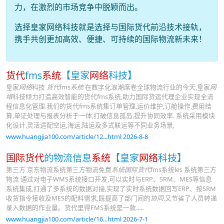
力，在激烈的市场竞争中脱颖而出。
选择皇家网络科技就是选择与国际货代前沿技术接轨，
携手共创更加高效、便捷、可持续的国际物流新未来！
货代
fms
系统
【皇家
网络
科技】
皇家
网络
科技
货代
fms
系统
在数字化浪潮席卷全球物流行业的今天,皇家
网
络
科技倾力打造高效智能的货代fms系统,助力国际货运代理企业实现全流
程信息化管理.我们的货代fms系统集订单管理,运价维护,订舱操作,费用结
算,单证处理与报表分析于一体,打破信息孤岛,提升协同效率. 系统采用模块
化设计,灵活适配空运,海运,陆运及多式联运等不同业务场景,
www.huangjia100.com/article/12...html 2026-8-8
国际货代
的物流信息
系统
【皇家
网络
科技】
第三方 京东物流系统第三方物流免费
系统国际货代
fms系统les 系统第三方
物流 通过对电子WMS系统接口开发,可以实时与ERP、SRM、MES等信息
系统集成,打通了多系统的数据对接,实现了实时系统数据回写ERP、按SRM
收货指令接收及MES的配料需求,既提高了部门间的
协同
,又节省了人员转递
录入数据的作业量。货代里得FMS系统是一款.....
www.huangjia100.com/article/16...html 2026-7-1