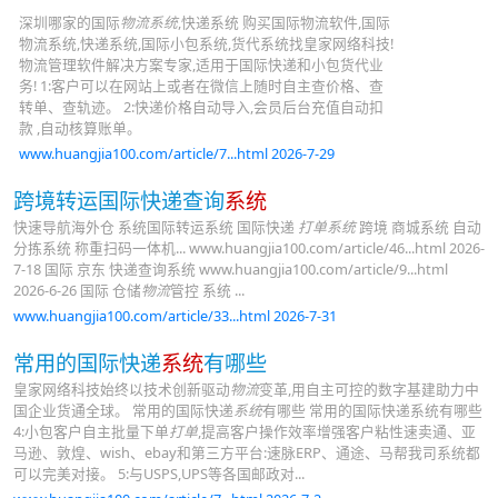
深圳哪家的国际
物流系统
,快递系统 购买国际物流软件,国际
物流系统,快递系统,国际小包系统,货代系统找皇家网络科技!
物流管理软件解决方案专家,适用于国际快递和小包货代业
务! 1:客户可以在网站上或者在微信上随时自主查价格、查
转单、查轨迹。 2:快递价格自动导入,会员后台充值自动扣
款 ,自动核算账单。
www.huangjia100.com/article/7...html 2026-7-29
跨境转运国际快递查询
系统
快速导航海外仓 系统国际转运系统 国际快递
打单系统
跨境 商城系统 自动
分拣系统 称重扫码一体机... www.huangjia100.com/article/46...html 2026-
7-18 国际 京东 快递查询系统 www.huangjia100.com/article/9...html
2026-6-26 国际 仓储
物流
管控 系统 ...
www.huangjia100.com/article/33...html 2026-7-31
常用的国际快递
系统
有哪些
皇家网络科技始终以技术创新驱动
物流
变革,用自主可控的数字基建助力中
国企业货通全球。 常用的国际快递
系统
有哪些 常用的国际快递系统有哪些
4:小包客户自主批量下单
打单
,提高客户操作效率增强客户粘性速卖通、亚
马逊、敦煌、wish、ebay和第三方平台:速脉ERP、通途、马帮我司系统都
可以完美对接。 5:与USPS,UPS等各国邮政对...