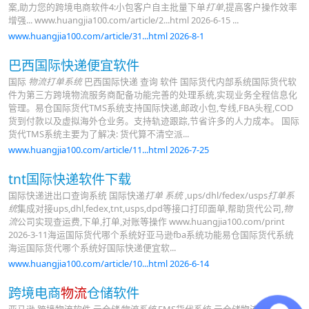
案,助力您的跨境电商软件4:小包客户自主批量下单
打单
,提高客户操作效率
增强... www.huangjia100.com/article/2...html 2026-6-15 ...
www.huangjia100.com/article/31...html 2026-8-1
巴西国际快递便宜软件
国际
物流打单系统
巴西国际快递 查询 软件 国际货代内部系统国际货代软
件为第三方跨境物流服务商配备功能完善的处理系统,实现业务全程信息化
管理。易仓国际货代TMS系统支持国际快递,邮政小包,专线,FBA头程,COD
货到付款以及虚拟海外仓业务。支持轨迹跟踪,节省许多的人力成本。 国际
货代TMS系统主要为了解决: 货代算不清空派...
www.huangjia100.com/article/11...html 2026-7-25
tnt国际快递软件下载
国际快递进出口查询系统 国际快递
打单 系统
,ups/dhl/fedex/usps
打单系
统
集成对接ups,dhl,fedex,tnt,usps,dpd等接口打印面单,帮助货代公司,
物
流
公司实现查运费,下单,打单,对账等操作 www.huangjia100.com/print
2026-3-11海运国际货代哪个系统好亚马逊fba系统功能易仓国际货代系统
海运国际货代哪个系统好国际快递便宜软...
www.huangjia100.com/article/10...html 2026-6-14
跨境电商
物流
仓储软件