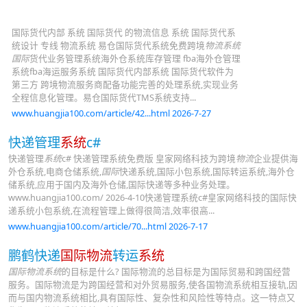
国际货代内部 系统 国际货代 的物流信息 系统 国际货代系
统设计 专线 物流系统 易仓国际货代系统免费跨境
物流系统
国际
货代业务管理系统海外仓系统库存管理 fba海外仓管理
系统fba海运服务系统 国际货代内部系统 国际货代软件为
第三方 跨境物流服务商配备功能完善的处理系统,实现业务
全程信息化管理。易仓国际货代TMS系统支持...
www.huangjia100.com/article/42...html 2026-7-27
快递管理
系统
c#
快递管理
系统
c# 快递管理系统免费版 皇家网络科技为跨境
物流
企业提供海
外仓系统,电商仓储系统,
国际
快递系统,国际小包系统,国际转运系统,海外仓
储系统,应用于国内及海外仓储,国际快递等多种业务处理。
www.huangjia100.com/ 2026-4-10快递管理系统c#皇家网络科技的国际快
递系统小包系统,在流程管理上做得很简洁,效率很高...
www.huangjia100.com/article/70...html 2026-7-17
鹏鹤快递
国际物流
转运
系统
国际物流系统
的目标是什么? 国际物流的总目标是为国际贸易和跨国经营
服务。国际物流是为跨国经营和对外贸易服务,使各国物流系统相互接轨,因
而与国内物流系统相比,具有国际性、复杂性和风险性等特点。这一特点又