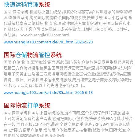
快递运输管理
系统
国际 快递系统 和国际小包系统深圳哪家公司都有卖? 深圳哪家的
国际物流
系统
,快递系统 购买国际物流软件,国际物流系统,快递系统,国际小包系统,货
代系统找皇家网络科技!物流 管理 软件解决方案专家,适用于国际快递和小
包货代业务! 1:客户可以在网站上或者在微信上随时自主查价格、查转单、
查轨迹。 www.huangjia100.com/arti
www.huangjia100.com/article/70...html 2026-5-20
国际
仓储
物流
管控
系统
国际 仓储 物流
国际物流
集运
系统
源码 智能仓储软件研发民生货代运营管
理第三方仓储对接系统民生国际货代运营管理系统深圳皇家网络科技为跨
境电子商务企业及第三方跨境电商物流企业提供企业级运营系统和供应链
咨询、设计、开发和技术运维支持服务,成员均来之电子商务及跨境物流行
业,核心团队均有5年以上的先进电子商务项目...
www.huangjia100.com/article/85...html 2026-6-18
国际物流
打单
系统
国际快递系统和国际小包系统,感觉挺不错的,这个系统综合性特别强,基本
上可能满足所有的客户需求,它是把国际小包系统,快递系统,FBA仓储系统合
在一起,而且还和ECPP马帮,通途 全球交易助手,速脉ERP EBAY 亚马逊无缝
API对接,方便用户使用,增加用户体验度还支持免费(邮政小包,国际快递)全
程追踪的
国际物流系统
,支持企业级.....