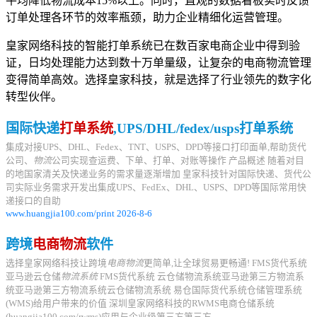
平均降低物流成本15%以上。同时，直观的数据看板实时反馈
订单处理各环节的效率瓶颈，助力企业精细化运营管理。
皇家网络科技的智能打单系统已在数百家电商企业中得到验
证，日均处理能力达到数十万单量级，让复杂的电商物流管理
变得简单高效。选择皇家科技，就是选择了行业领先的数字化
转型伙伴。
国际快递
打单系统
,UPS/DHL/fedex/usps打单系统
集成对接UPS、DHL、Fedex、TNT、USPS、DPD等接口打印面单,帮助货代
公司、
物流
公司实现查运费、下单、打单、对账等操作 产品概述 随着对目
的地国家清关及快递业务的需求量逐渐增加 皇家科技针对国际快递、货代公
司实际业务需求开发出集成UPS、FedEx、DHL、USPS、DPD等国际常用快
递接口的自助
www.huangjia100.com/print 2026-8-6
跨境
电商物流
软件
选择皇家网络科技让跨境
电商物流
更简单,让全球贸易更畅通! FMS货代系统
亚马逊云仓储
物流系统
FMS货代系统 云仓储物流系统亚马逊第三方物流系
统亚马逊第三方物流系统云仓储物流系统 易仓国际货代系统仓储管理系统
(WMS)给用户带来的价值 深圳皇家网络科技的RWMS电商仓储系统