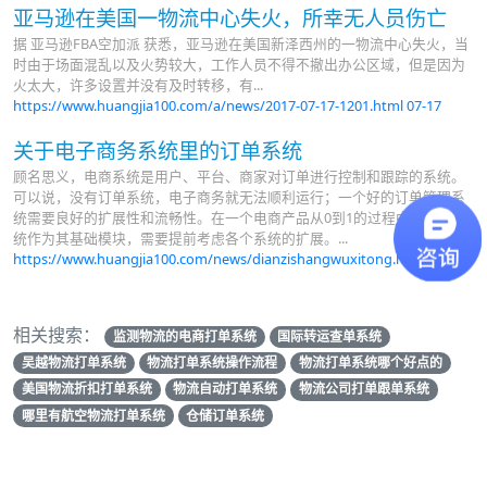
亚马逊在美国一物流中心失火，所幸无人员伤亡
据 亚马逊FBA空加派 获悉，亚马逊在美国新泽西州的一物流中心失火，当
时由于场面混乱以及火势较大，工作人员不得不撤出办公区域，但是因为
火太大，许多设置并没有及时转移，有...
https://www.huangjia100.com/a/news/2017-07-17-1201.html
07-17
关于电子商务系统里的订单系统
顾名思义，电商系统是用户、平台、商家对订单进行控制和跟踪的系统。
可以说，没有订单系统，电子商务就无法顺利运行；一个好的订单管理系
统需要良好的扩展性和流畅性。在一个电商产品从0到1的过程中，订单系
统作为其基础模块，需要提前考虑各个系统的扩展。...
https://www.huangjia100.com/news/dianzishangwuxitong.html
10-21
相关搜索：
监测物流的电商打单系统
国际转运查单系统
吴越物流打单系统
物流打单系统操作流程
物流打单系统哪个好点的
美国物流折扣打单系统
物流自动打单系统
物流公司打单跟单系统
哪里有航空物流打单系统
仓储订单系统