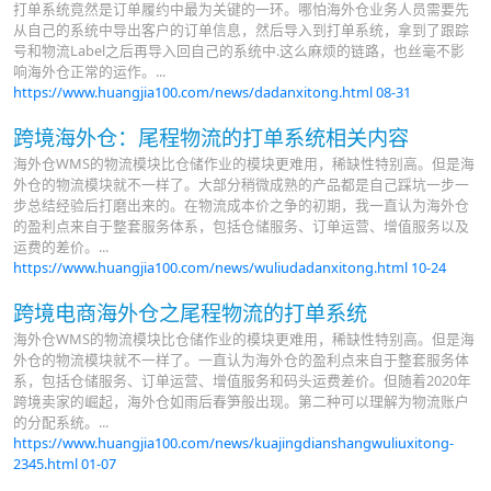
打单系统竟然是订单履约中最为关键的一环。哪怕海外仓业务人员需要先
从自己的系统中导出客户的订单信息，然后导入到打单系统，拿到了跟踪
号和物流Label之后再导入回自己的系统中.这么麻烦的链路，也丝毫不影
响海外仓正常的运作。...
https://www.huangjia100.com/news/dadanxitong.html
08-31
跨境海外仓：尾程物流的打单系统相关内容
海外仓WMS的物流模块比仓储作业的模块更难用，稀缺性特别高。但是海
外仓的物流模块就不一样了。大部分稍微成熟的产品都是自己踩坑一步一
步总结经验后打磨出来的。在物流成本价之争的初期，我一直认为海外仓
的盈利点来自于整套服务体系，包括仓储服务、订单运营、增值服务以及
运费的差价。...
https://www.huangjia100.com/news/wuliudadanxitong.html
10-24
跨境电商海外仓之尾程物流的打单系统
海外仓WMS的物流模块比仓储作业的模块更难用，稀缺性特别高。但是海
外仓的物流模块就不一样了。一直认为海外仓的盈利点来自于整套服务体
系，包括仓储服务、订单运营、增值服务和码头运费差价。但随着2020年
跨境卖家的崛起，海外仓如雨后春笋般出现。第二种可以理解为物流账户
的分配系统。...
https://www.huangjia100.com/news/kuajingdianshangwuliuxitong-
2345.html
01-07