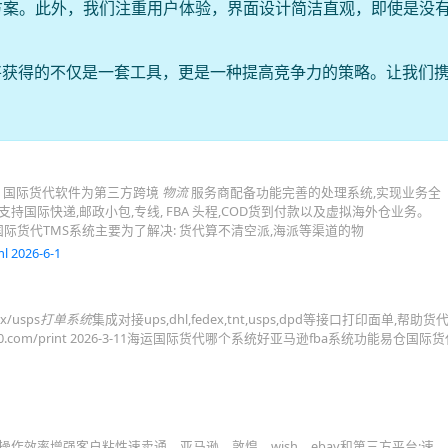
方案。此外，我们注重用户体验，界面设计简洁直观，即使是没
将获得的不仅是一套工具，更是一种提高竞争力的策略。让我们
统 国际货代软件为第三方跨境
物流
服务商配备功能完善的处理系统,实现业务全
持国际快递,邮政小包,专线, FBA 头程,COD货到付款以及虚拟海外仓业务。
国际货代TMS系统主要为了解决: 货代算不清空派,海派等渠道的物
l 2026-6-1
ex/usps
打单系统
集成对接ups,dhl,fedex,tnt,usps,dpd等接口打印面单,帮助货
00.com/print 2026-3-11海运国际货代哪个系统好亚马逊fba系统功能易仓国
户操作效率增强客户粘性速卖通、亚马逊、敦煌、wish、ebay和第三方平台:速