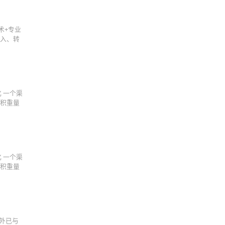
术+专业
输入、转
 一个渠
体积重量
 一个渠
体积重量
国外已与