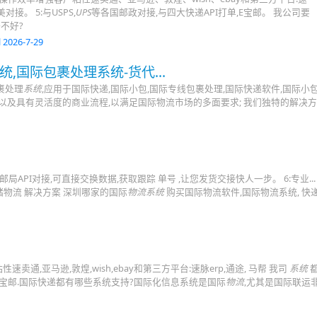
对接。 5:与USPS,
UPS
等各国邮政对接,与四大快递API打单,E宝邮。 我公司要
不好?
 2026-7-29
,国际包裹处理系统-货代...
裹处理
系统
,应用于国际快递,国际小包,国际专线包裹处理,国际快递软件,国际小
以及具有灵活度的商业流程,以满足国际物流市场的多面要求; 我们独特的解决
、邮局API对接,可直接交换数据,获取跟踪 单号 ,让您发货交接快人一步。 6:专业...
6-18 智能仓储物流 解决方案 深圳哪家的国际
物流系统
购买国际物流软件,国际物流系统, 快递
卖通,亚马逊,敦煌,wish,ebay和第三方平台:速脉erp,通途, 马帮 我司
系统
,e宝邮.国际快递都有哪些系统支持?国际化信息系统是国际
物流
,尤其是国际联运