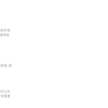
包软件我
方案有助
系统 ,国
都可以完
非常重要