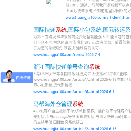
脉ERP、通途、马帮我司
系统
都可以完美
上国际快递系统,不知道用皇家网络的好
www.huangjia100.com/article/7...html
国际快递
系统
,国际小包系统,国际转运系统
为第三方跨境
物流
服务商免费配备功能强大,性能卓越的包
们与众不同,为您创造价值 我们设计出富有创意、值得信赖
于为您的系统吸引顾客,并通过得到认可...
www.huangjia100.com/roms/ 2026-7-4
浙江国际快递单号查询
系统
5:与USPS,
UPS
等各国邮政对接,与四大快递API
打单
,E宝邮
www.huangjia100.com/article/7...html 2026-
际小包系统,货代系统找...
www.huangjia100.com/article/6...html 2026-6-1
马帮海外仓管理
系统
4:小包客户自主批量下单
打单
,提高客户操作效率增强客户粘性速
美对接. 5:与usps,
ups
等各国邮政对接,与四大快递api打单
的支持手段.国际信息系统建立.....
www.huangjia100.com/article/2...html 2026-6-15