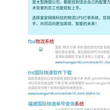
是大型跨国公司，都能找到适合自己的配置
术背景的员工也能轻松上手。
选择皇家网络科技的物流UPS打单系统，您
手，共同迈向更加高效、智能的未来！
fba
物流系统
国际
物流
打单 系统
国际货代内部 系
程信息化管理。易仓国际货代TMS系统支
支持轨迹跟踪,节省许多的人力成本。 
www.huangjia100.com/article/57...htm
tnt国际快递软件下载
国际快递进出口查询系统 国际快递
打单 系统
,
ups
/dhl/fed
流
公司实现查运费,下单,打单,对账等操作 www.huangjia1
运国际货代哪个系统好国际快递便宜软...
www.huangjia100.com/article/10...html 2026-6-14
福建国际快递单号查询
系统
4:小包客户自主批量下单
打单
,提高客