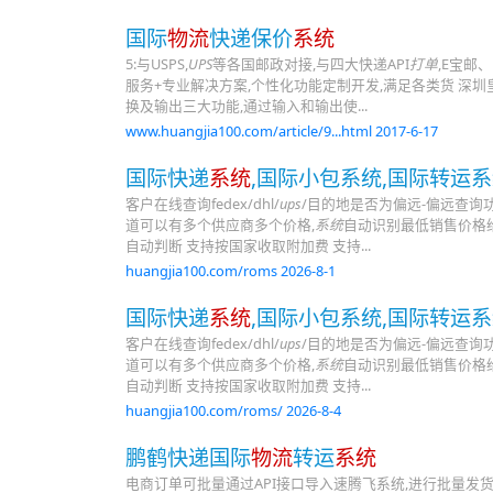
国际
物流
快递保价
系统
5:与USPS,
UPS
等各国邮政对接,与四大快递API
打单
,E宝邮
服务+专业解决方案,个性化功能定制开发,满足各类货 深
换及输出三大功能,通过输入和输出使...
www.huangjia100.com/article/9...html 2017-6-17
国际快递
系统
,国际小包系统,国际转运系统
客户在线查询fedex/dhl/
ups
/目的地是否为偏远-偏远查询功
道可以有多个供应商多个价格,
系统
自动识别最低销售价格给
自动判断 支持按国家收取附加费 支持...
huangjia100.com/roms 2026-8-1
国际快递
系统
,国际小包系统,国际转运系统
客户在线查询fedex/dhl/
ups
/目的地是否为偏远-偏远查询功
道可以有多个供应商多个价格,
系统
自动识别最低销售价格给
自动判断 支持按国家收取附加费 支持...
huangjia100.com/roms/ 2026-8-4
鹏鹤快递国际
物流
转运
系统
电商订单可批量通过API接口导入速腾飞系统,进行批量发货