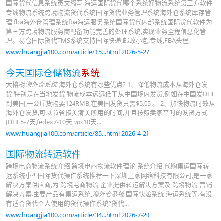
国际货代信息系统英文缩写 海运国际货代哪个系统好物流系统第三方软件
专线物流系统跨境物流货代系统国际货代业务管理系统海外仓系统库存管
理 fba海外仓管理系统fba海运服务系统国际货代内部系统国际货代软件为
第三方跨境物流服务商配备功能完善的处理系统,实现业务全程信息化管
理。易仓国际货代TMS系统支持国际快递,邮政小包,专线,FBA头程,
www.huangjia100.com/article/15...html 2026-5-27
今天国际仓储物流
系统
大榕树
海外仓系统
海外仓系统有哪些优点? 1、降低物流成本从海外仓发
货,特别是在当地发货,物流成本远远低于从中国境内发货,例如在中国发DHL
到美国,一公斤货物要124RMB,在美国发货只需$5.05 。 2、加快物流时效从
海外仓发货,可以节省报关清关所用的时间,并且按照卖家平时的发货方式
(DHL5-7天,fedex7-10天,
ups
10天...
www.huangjia100.com/article/85...html 2026-4-21
国际物流转运软件
跨境电商物流系统介绍 跨境电商物流软件理论 系统介绍 代购集运国际转
运系统小型国际货代操作系统推荐一下深圳皇家网络科技有限公司,是一家
解决方案供应商,为 跨境电商物流 企业提供转运解决方案及 跨境物流 营销
解决方案.主要产品有集运系统,
海外仓系统
,国际快递系统,海运系统等.有没
有适合货代个人使用的货代操作系统?货代...
www.huangjia100.com/article/34...html 2026-7-20