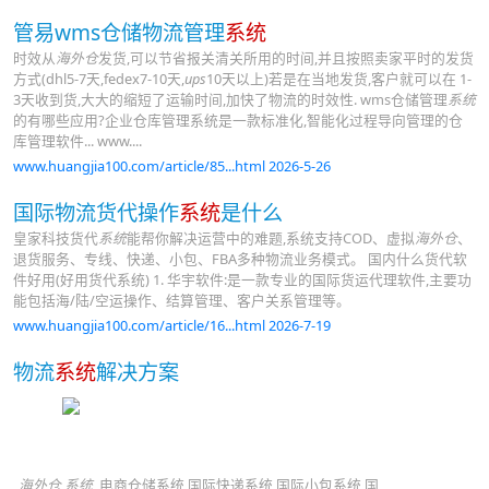
管易wms仓储物流管理
系统
时效从
海外仓
发货,可以节省报关清关所用的时间,并且按照卖家平时的发货
方式(dhl5-7天,fedex7-10天,
ups
10天以上)若是在当地发货,客户就可以在 1-
3天收到货,大大的缩短了运输时间,加快了物流的时效性. wms仓储管理
系统
的有哪些应用?企业仓库管理系统是一款标准化,智能化过程导向管理的仓
库管理软件... www....
www.huangjia100.com/article/85...html 2026-5-26
国际物流货代操作
系统
是什么
皇家科技货代
系统
能帮你解决运营中的难题,系统支持COD、虚拟
海外仓
、
退货服务、专线、快递、小包、FBA多种物流业务模式。 国内什么货代软
件好用(好用货代系统) 1. 华宇软件:是一款专业的国际货运代理软件,主要功
能包括海/陆/空运操作、结算管理、客户关系管理等。
www.huangjia100.com/article/16...html 2026-7-19
物流
系统
解决方案
海外仓 系统
,电商仓储系统,国际快递系统,国际小包系统,国