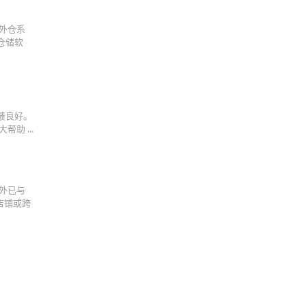
海外仓系
仓储软
反馈良好。
助 ...
国外已与
台店铺或跨