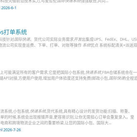
络科技凭借前沿技术实力,与麦哲伦
国际快递系统
强强联合,共同...
 2026-6-1
usps打单系统
科技针对
国际快递
、货代公司实际业务需求
开发
出集成UPS、FedEx、DHL、US
、物流公司实现查运费、下单、打单、对账等操作
系统
优点 系统标配清关+派送双模式
本上可能满足所有的客户需求,它是把国际小包系统,
快递系统
,FBA仓储系统合在一
马逊无缝API对接,方便用户使用,增加用户体验度还支持免费(邮政小包,
国际快递
)全程
流系统,小包系统,
快递系统
,货代系统,具有精心设计的发货功能:扫描、称重、
单的时候,系统会出现报错声音,更容易识别,让你无需担心订单会重复录入。皇
电商和跨境物流企业之间的重要桥梁,让您的国际小包、国际大...
l 2026-7-26