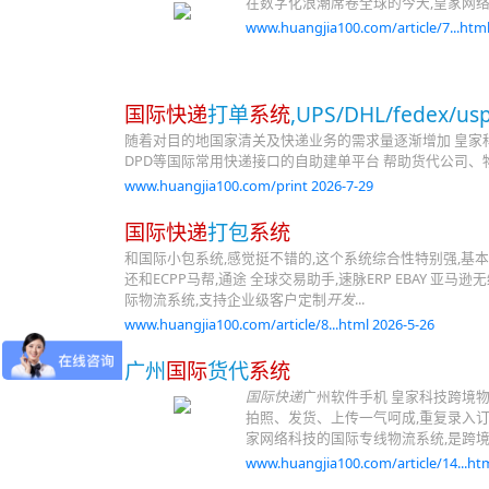
在数字化浪潮席卷全球的今天,皇家网
www.huangjia100.com/article/7...html
国际快递
打单
系统
,UPS/DHL/fedex/
随着对目的地国家清关及快递业务的需求量逐渐增加 皇家
DPD等国际常用快递接口的自助建单平台 帮助货代公司
www.huangjia100.com/print 2026-7-29
国际快递
打包
系统
和国际小包系统,感觉挺不错的,这个系统综合性特别强,基
还和ECPP马帮,通途 全球交易助手,速脉ERP EBAY 亚
际物流系统,支持企业级客户定制
开发
...
www.huangjia100.com/article/8...html 2026-5-26
广州
国际
货代
系统
国际快递
广州软件手机 皇家科技跨境物
拍照、发货、上传一气呵成,重复录入订
家网络科技的国际专线物流系统,是跨境
www.huangjia100.com/article/14...htm