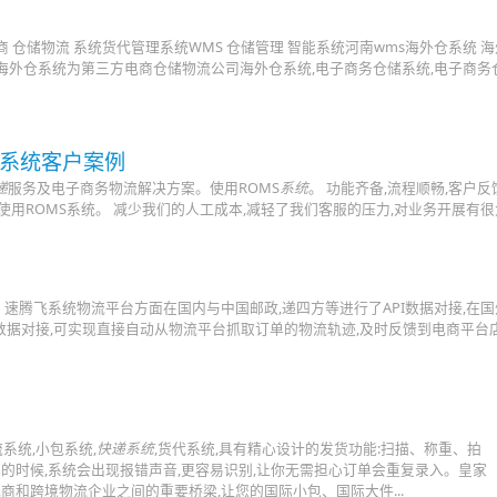
商 仓储物流 系统货代管理系统WMS 仓储管理 智能系统河南wms海外仓系统 
... 海外仓系统为第三方电商仓储物流公司海外仓系统,电子商务仓储系统,电子商务
储系统客户案例
递
服务及电子商务物流解决方案。使用ROMS
系统
。 功能齐备,流程顺畅,客户
用ROMS系统。 减少我们的人工成本,减轻了我们客服的压力,对业务开展有很大帮
货 速腾飞系统物流平台方面在国内与中国邮政,递四方等进行了API数据对接,在
T进行了API数据对接,可实现直接自动从物流平台抓取订单的物流轨迹,及时反馈到电商平
系统,小包系统,
快递系统
,货代系统,具有精心设计的发货功能:扫描、称重、拍
的时候,系统会出现报错声音,更容易识别,让你无需担心订单会重复录入。皇家
商和跨境物流企业之间的重要桥梁,让您的国际小包、国际大件...