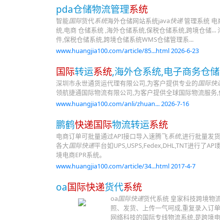
pda仓储物流管理
系统
智能
国际
货代
系统
海外仓储网站系统java
快递
管理系统 电
统,电商 仓储系统 ,海外仓储系统,保税仓储系统,跨境仓储
件,保税仓储系统,跨境仓储系统WMS仓储管理系...
www.huangjia100.com/article/85...html 2026-6-23
国际
转运
系统
,海外仓系统,电子商务仓
深圳市永世通货运代理有限公司,为客户提供专业的
国际快
领航捷通国际物流有限公司,为客户提供全球国际物流服务,使
www.huangjia100.com/anli/zhuan... 2026-7-16
鹏鹤
快递国际
物流转运
系统
电商订单可批量通过API接口导入速腾飞
系统
,进行批量发
各大
国际快递
平台如UPS,USPS,Fedex,DHL,TN
境电商EPR系统。
www.huangjia100.com/article/34...html 2017-4-7
oa
国际快递
货代
系统
oa
国际快递
货代系统 皇家科技跨境物流
照、发货、上传一气呵成,重复录入订单
网络科技的国际专线物流系统,是跨境电