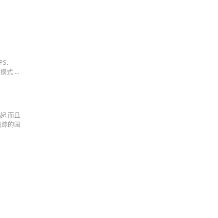
PS、
 ...
起,而且
追踪的国