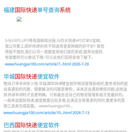
福建
国际快递
单号查询
系统
5:与USPS,UPS等各国邮政对接,与四大快递API
打单
,E宝邮。
我公司要上
国际快递系统
,不知道用皇家网络的好不好? 我觉
得挺不错的,我们公司一直都是用他们家的系统,服务也很好,
有需要的可以尝试下哦~可以去他们官网咨询了解下。
www.huangjia100.com/article/7...html 2026-7-29
华城
国际快递
便宜软件
物流
打单系统
多少钱 华城
国际快递
便宜软件物流管理系统时,要考虑到的是
自身遇到的问题、需要解决的问题是哪些、未来还会遇到哪些问题,这样选
择
快递系统
时才会更明确。只有最合适自己的物流管理系统才是最好的。
一般来说国际快递,都是散客比较多需,在满足仓库需求的同时,要更多的营
销工具来完成拓客。 www.huangjia100...
www.huangjia100.com/article/10...html 2026-7-13
巴西
国际快递
便宜软件