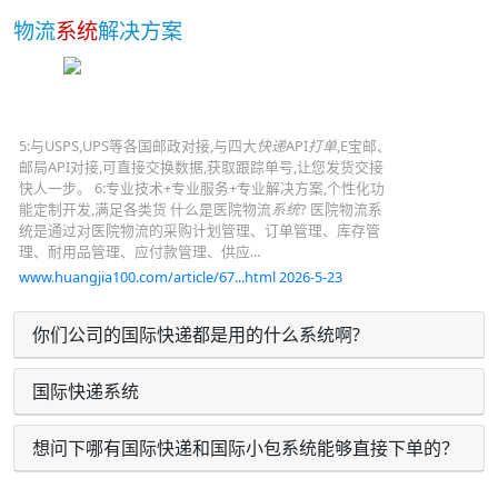
物流
系统
解决方案
5:与USPS,UPS等各国邮政对接,与四大
快递
API
打单
,E宝邮、
邮局API对接,可直接交换数据,获取跟踪单号,让您发货交接
快人一步。 6:专业技术+专业服务+专业解决方案,个性化功
能定制开发,满足各类货 什么是医院物流
系统
? 医院物流系
统是通过对医院物流的采购计划管理、订单管理、库存管
理、耐用品管理、应付款管理、供应...
www.huangjia100.com/article/67...html 2026-5-23
你们公司的国际快递都是用的什么系统啊?
国际快递系统
想问下哪有国际快递和国际小包系统能够直接下单的？