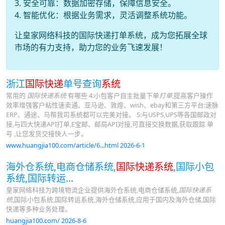
3. 安全可靠：数据加密存储，保障信息安全。
4. 智能优化：根据业务需求，灵活调整系统功能。
让皇家网络科技的国际快递打单系统，成为您拓展全球
市场的有力支持，助力您的业务飞速发展！
浙江
国际快递
单号查询
系统
常用的
国际快递系统
有哪些 4:小包客户自主批量下单
打单
,提高客户操作
效率增强客户粘性速卖通、亚马逊、敦煌、wish、ebay和第三方平台:速脉
ERP、通途、马帮我司系统都可以完美对接。 5:与USPS,UPS等各国邮政对
接,与四大快递API打单,E宝邮、邮局API对接,可直接交换数据,获取跟踪 单
号 ,让您发货交接快人一步。
www.huangjia100.com/article/6...html 2026-6-1
海外仓系统,电商仓储系统,
国际快递系统
,国际小包
系统,国际转运...
皇家网络科技为跨境物流企业提供海外仓系统,电商仓储系统,
国际快递系
统
,国际小包系统,国际转运系统,海外仓储系统,应用于国内及海外仓储,国际
快递等多种业务处理。
huangjia100.com/ 2026-8-6