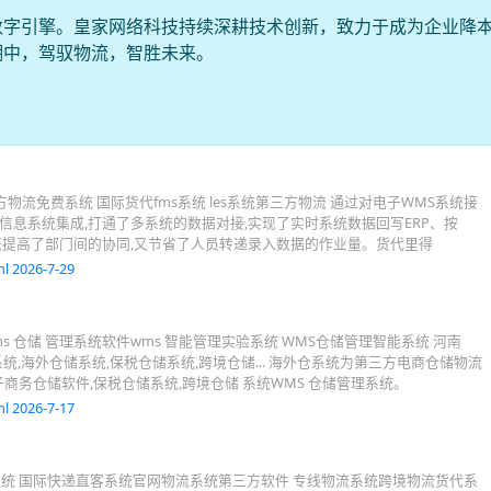
数字引擎。皇家网络科技持续深耕技术创新，致力于成为企业降
潮中，驾驭物流，智胜未来。
三方物流免费系统 国际货代fms系统 les系统第三方物流 通过对电子WMS系统接
S等信息系统集成,打通了多系统的数据对接,实现了实时系统数据回写ERP、按
,既提高了部门间的协同,又节省了人员转递录入数据的作业量。货代里得
l 2026-7-29
ms 仓储 管理系统软件wms 智能管理实验系统 WMS仓储管理智能系统 河南
统,海外仓储系统,保税仓储系统,跨境仓储... 海外仓系统为第三方电商仓储物流
商务仓储软件,保税仓储系统,跨境仓储 系统WMS 仓储管理系统。
l 2026-7-17
系统 国际快递直客系统官网物流系统第三方软件 专线物流系统跨境物流货代系