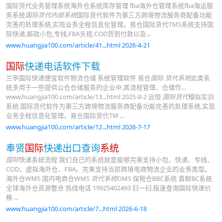
国际货代业务管理系统海外仓系统库存管理 fba海外仓管理系统fba海运服
务系统
国际货代内部系统
国际货代软件为第三方跨境物流服务商配备功能
完善的处理系统,实现业务全程信息化管理。易仓国际货代TMS系统支持国
际快递,邮政小包,专线,FBA头程,COD货到付款以及...
www.huangjia100.com/article/41...html 2026-4-21
国际
快递电话软件下载
兰亭国际快递便宜软件物流仓储 系统管理软件 易仓
国际 货代系统
此类系
统多用于一些提供公仓仓储服务的企业中,其流程管理、仓储作...
www.huangjia100.com/article/13...html 2025-8-2 远恒
国际货代
模拟实训
系统 国际货代软件为第三方跨境物流服务商配备功能完善的处理系统,实现
业务全程信息化管理。易仓国际货代TM ...
www.huangjia100.com/article/12...html 2026-7-17
奉贤
国际
快递出口查询
系统
国际
快递系统流程 我们自己的系统就是能够完美支持小包、快递、专线、
COD、虚拟海外仓、FBA。完美支持当前跨境电商物流企业的业务类型。
海外仓WMS 国内电商仓WMS
货代系统
OMS 保税仓BBC系统 直邮BC系统
全球海外仓资源整合 热线电话 19925402493 扫一扫,极速查询国际快递价
格 ...
www.huangjia100.com/article/7...html 2026-6-18