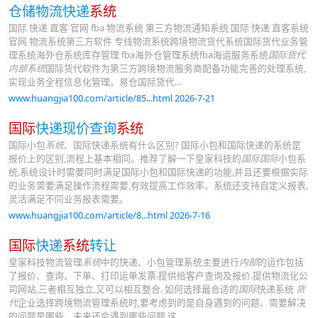
仓储物流快递
系统
国际 快递 直客 官网 fba 物流系统 第三方物流通知系统 国际 快递 直客系统
官网 物流系统第三方软件 专线物流系统跨境物流货代系统国际货代业务管
理系统海外仓系统库存管理 fba海外仓管理系统fba海运服务系统
国际货代
内部系统
国际货代软件为第三方跨境物流服务商配备功能完善的处理系统,
实现业务全程信息化管理。易仓国际货代...
www.huangjia100.com/article/85...html 2026-7-21
国际
快递现价查询
系统
国际小包
系统
、国际快递系统有什么区别? 国际小包和国际快递的系统是
报价上的区别,流程上基本相同。推荐了解一下皇家科技的
国际国际
小包系
统,系统设计时需要同时满足国际小包和国际快递的功能,并且还要根据实际
的业务需要满足操作流程需要,有效提高工作效率。系统还支持自定义报表,
灵活满足不同业务报表需要。
www.huangjia100.com/article/8...html 2026-7-16
国际
快递
系统
转让
皇家科技物流管理
系统
中的快递、小包管理系统主要进行
内部
的运作包括
了报价、查询、下单、打印运单发票.提供给客户查询及报价.提供物流化公
司网站,三者相互独立,又可以相互整合. 如何选择最合适的
国际
快递系统
货
代
企业选择跨境物流管理系统时,要考虑到的是自身遇到的问题、需要解决
的问题是哪些、未来还会遇到哪些问题,这...