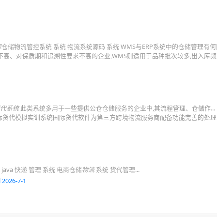
际
仓储物流管控系统 系统 物流系统源码 系统 WMS与ERP系统中的仓储管理有何
率不高、对保质期和追溯性要求不高的企业,WMS则适用于品种批次较多,出入库
货代系统
此类系统多用于一些提供公仓仓储服务的企业中,其流程管理、仓储作...
l 2025-8-2 远恒国际货代模拟实训系统国际货代软件为第三方跨境物流服务商配备功能完善的处
ava 快递 管理 系统 电商仓储
物流
系统 货代管理...
 2026-7-1