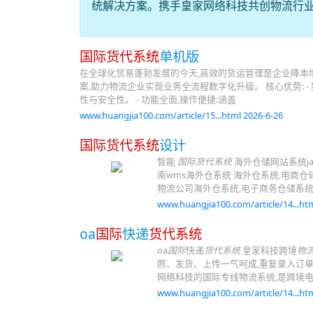
统解决方案。携手皇家网络科技共创物流行
国际货代系统
单机版
在全球化贸易蓬勃发展的今天,高效的货运管理是企业降本
案,助力物流企业实现业务全流程数字化升级。 核心优势: 
性与安全性。 - 功能全面,操作便捷:涵盖
www.huangjia100.com/article/15...html 2026-6-26
国际货代系统
设计
智能
国际货代系统
海外仓储网站系统ja
南wms海外仓系统 海外仓系统,电商仓
物流公司海外仓系统,电子商务仓储系统
www.huangjia100.com/article/14...htm
oa
国际
快递
货代系统
oa
国际
快递
货代系统
皇家科技跨境
物
照、发货、上传一气呵成,重复录入订单
网络科技的国际专线物流系统,是跨境电
www.huangjia100.com/article/14...htm