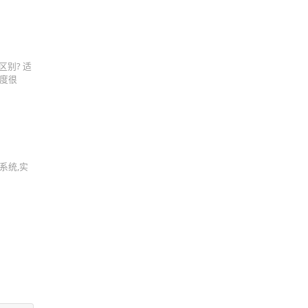
区别? 适
频度很
理系统,实