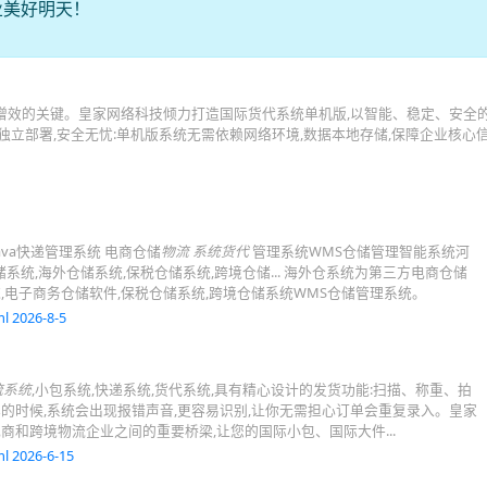
业美好明天！
增效的关键。皇家网络科技倾力打造国际货代系统单机版,以智能、稳定、安全
- 独立部署,安全无忧:单机版系统无需依赖网络环境,数据本地存储,保障企业核心
va快递管理系统 电商仓储
物流
系统货代
管理系统WMS仓储管理智能系统河
储系统,海外仓储系统,保税仓储系统,跨境仓储... 海外仓系统为第三方电商仓储
,电子商务仓储软件,保税仓储系统,跨境仓储系统WMS仓储管理系统。
l 2026-8-5
流系统
,小包系统,快递系统,货代系统,具有精心设计的发货功能:扫描、称重、拍
的时候,系统会出现报错声音,更容易识别,让你无需担心订单会重复录入。皇家
商和跨境物流企业之间的重要桥梁,让您的国际小包、国际大件...
l 2026-6-15