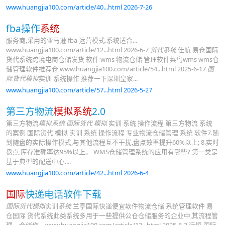
www.huangjia100.com/article/40...html 2026-7-26
fba操作
系统
服务商,采用的亚马逊 fba 运营模式.系统适合...
www.huangjia100.com/article/12...html 2026-6-7
货代系统
佳航 易仓国际
货代系统跨境电商仓储发货 软件 wms 物流仓储 管理软件菜鸟wms wms仓
储管理软件推荐仓 www.huangjia100.com/article/54...html 2025-6-17
国
际货代模拟
实训 系统操作 推荐一下深圳皇家...
www.huangjia100.com/article/57...html 2026-5-27
第三方物流
模拟系统
2.0
第三方物流
模拟系统
国际货代 模拟
实训 系统 操作流程 第三方物流 系统
的案例 国际货代 模拟 实训 系统 操作流程 专业物流仓储管理 系统 软件7.随
到随盘的实际操作模式,与其他流程互不干扰,盘点效率提升60%以上; 8.实时
盘点,库存准确率达95%以上。 WMS仓储管理系统的应用有哪些? 第一类是
基于典型的配送中心....
www.huangjia100.com/article/42...html 2026-6-4
国际
快递电话软件下载
国际货代模拟
实训
系统
兰亭国际快递便宜软件物流仓储 系统管理软件 易
仓国际 货代系统此类系统多用于一些提供公仓仓储服务的企业中,其流程管