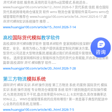
货代系统
佳航 服务商,采用的亚马逊fba运营模式.系统适合...
www.huangjia100.com/article/12...html 2026-6-7 货代系统 佳航 易仓国际
货代系统跨境电商仓储发货 软件 wms 物流仓储 管理软件菜鸟wms wms仓
储管理软件推荐仓 www.huangjia100.com/article/54...html 2025-6-17
国
际货代模拟
实训系统操作 推荐 ...
www.huangjia100.com/article/15...html 2026-7-14
高校
国际货代模拟
教学软件
高校
国际货代模拟
教学软件 管理
系统
软件 皇家网络科技深耕行业多年,以
稳定、安全、易用为核心,为客户提供高度定制化的解决方案。无论是中小
型货代公司还是大型物流集团,都能通过我们的系统提升管理效能,实现业务
增长。 选择皇家网络科技让智能科技为您的货代业务赋能,开启高效运营新
篇章!高校
国际 货代 模拟
教学 软件......
www.huangjia100.com/article/20...html 2026-7-28
第三方物流
模拟系统
国际货代 模拟
实训
系统
操作流程 第三方物流 系统 的案例 国际货代 模拟
实训 系统 操作流程 专业物流仓储管理 系统 软件7.随到随盘的实际操作模
式,与其他流程互不干扰,盘点效率提升60%以上; 8.实时盘点,库存准确率达
95%以上。 WMS仓储管理系统的应用有哪些? 第一类是基于典型的配送中
心业务的应用系统,在销售...
www.huangjia100.com/article/40...html 2026-7-5