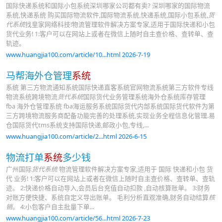
国际快递系统和国际小包系统深圳哪家公司都有卖? 深圳哪家的国际物流
系统,快递系统 购买国际物流软件,国际物流系统,快递系统,国际小包系统,
货
代系统
找皇家网络科技!物流管理软件解决方案专家,适用于国际快递和小包
货代业务! 1:客户可以在网站上或者在微信上随时自主查价格、查转单、查
轨迹。
www.huangjia100.com/article/10...html 2026-7-19
马帮海外仓管理
系统
系统 第三方物流通知系统国际快递直客系统官网物流系统第三方软件专线
物流系统跨境物流
货代系统
国际货代业务管理系统海外仓系统库存管理
fba 海外仓管理系统 fba海运服务系统国际货代内部系统国际货代软件为第
三方跨境物流服务商配备功能完善的处理系统,实现业务全程信息化管理.易
仓国际货代tms系统支持国际快递,邮政小包,专线,...
www.huangjia100.com/article/2...html 2026-6-15
物流打单
系统
多少钱
广州国际
货代系统
物流管理软件解决方案专家,适用于 国际 快递和小包 货
代 业务! 1:客户可以在网站上或者在微信上随时自主查价格、查转单、查轨
迹。 2:快递价格自动导入,会员后台充值自动扣款 ,自动核算账单。 3:财务
对账方便快捷、系统自定义导出账单。 毛利分析直观准确,财务自动结算
核
销
。 4:小包客户自主批量下单...
www.huangjia100.com/article/56...html 2026-7-23