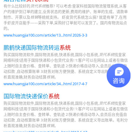
有什么比较好的
货代系统
推荐? 可以考虑:皇家科技国际物流管理系统,从客
户的维护到订单的建立,业务状态的更新,费用的维护、账单的生成、请款单
制作、开票以及
核销
等统统支持。 虾皮货代系统怎么搞? 就是有单了,在甩
手虾皮开店能手——采购下单,采购好订单就可以发货了。国内有物流站点
的。
www.huangjia100.com/article/13...html 2026-3-3
鹏鹤快递国际物流转运
系统
购买国际物流软件,国际物流系统,快递系统,国际小包系统,
货代系统
找皇家
网络科技!适用于国际快递和小包货代业务! 1:客户可以在网站上或者在微信
上随时自主查价格、查转单、查轨迹 2:快递价格自动导入,会员后台充值自
动扣款 ,自动核算账单 3:财务对账方便快捷、系统自定义导出账单。毛利分
析直观准确,财务自动结算
核销
。
www.huangjia100.com/article/34...html 2017-4-7
国际物流快递保价
系统
购买国际物流软件,国际物流系统,快递系统,国际小包系统,
货代系统
找皇家
网络科技!适用于国际快递和小包货代业务! 1:客户可以在网站上或者在微信
上随时自主查价格、查转单、查轨迹 2:快递价格自动导入,会员后台充值自
动扣款 ,自动核算账单 3:财务对账方便快捷、系统自定义导出账单。毛利分
析直观准确,财务自动结算
核销
。