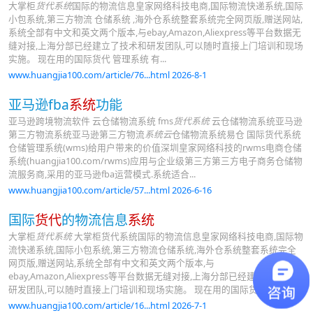
大掌柜
货代系统
国际的物流信息皇家网络科技电商,国际物流快递系统,国际
小包系统,第三方物流 仓储系统 ,海外仓系统整套系统完全网页版,赠送网站,
系统全部有中文和英文两个版本,与ebay,Amazon,Aliexpress等平台数据无
缝对接,上海分部已经建立了技术和研发团队,可以随时直接上门培训和现场
实施。 现在用的国际货代 管理系统 有...
www.huangjia100.com/article/76...html 2026-8-1
亚马逊fba
系统
功能
亚马逊跨境物流软件 云仓储物流系统 fms
货代系统
云仓储物流系统亚马逊
第三方物流系统亚马逊第三方物流
系统云
仓储物流系统易仓 国际货代系统
仓储管理系统(wms)给用户带来的价值深圳皇家网络科技的rwms电商仓储
系统(huangjia100.com/rwms)应用与企业级第三方第三方电子商务仓储物
流服务商,采用的亚马逊fba运营模式.系统适合...
www.huangjia100.com/article/57...html 2026-6-16
国际
货代
的物流信息
系统
大掌柜
货代系统
大掌柜货代系统国际的物流信息皇家网络科技电商,国际物
流快递系统,国际小包系统,第三方物流仓储系统,海外仓系统整套系统完全
网页版,赠送网站,系统全部有中文和英文两个版本,与
ebay,Amazon,Aliexpress等平台数据无缝对接,上海分部已经建立了技术和
研发团队,可以随时直接上门培训和现场实施。 现在用的国际货代管...
www.huangjia100.com/article/16...html 2026-7-1