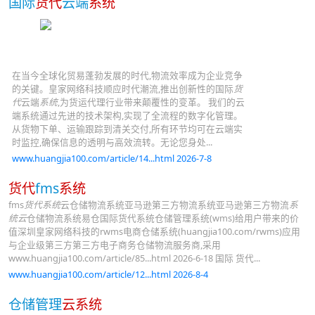
国际
货代
云端
系统
在当今全球化贸易蓬勃发展的时代,物流效率成为企业竞争
的关键。皇家网络科技顺应时代潮流,推出创新性的国际
货
代
云端
系统
,为货运代理行业带来颠覆性的变革。 我们的云
端系统通过先进的技术架构,实现了全流程的数字化管理。
从货物下单、运输跟踪到清关交付,所有环节均可在云端实
时监控,确保信息的透明与高效流转。无论您身处...
www.huangjia100.com/article/14...html 2026-7-8
货代
fms
系统
fms
货代系统
云仓储物流系统亚马逊第三方物流系统亚马逊第三方物流
系
统云
仓储物流系统易仓国际货代系统仓储管理系统(wms)给用户带来的价
值深圳皇家网络科技的rwms电商仓储系统(huangjia100.com/rwms)应用
与企业级第三方第三方电子商务仓储物流服务商,采用
www.huangjia100.com/article/85...html 2026-6-18 国际 货代...
www.huangjia100.com/article/12...html 2026-8-4
仓储管理
云系统