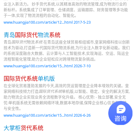
业注入新活力。 妙手货代系统,以其精准高效的物流管理,成为物流行业的
新标杆。系统集成了订单管理、仓储调度、运输跟踪、财务管理等多功能
于一体,实现了物流流程的自动化、智能化。
www.huangjia100.com/article/12...html 2017-5-23
青岛
国际货代
物流
系统
青岛
国际货代
物流
系统
在青岛这座全球贸易枢纽城市,皇家网络科技以创新
技术为驱动,打造新一代国际货代物流系统,为行业注入数字化新动能。我们
的系统深度融合大数据、云计算与人工智能技术,实现海运、空运、陆运全
流程智能化管理,助力企业轻松应对跨境物流复杂挑战。
www.huangjia100.com/article/15...html 2026-7-10
国际货代系统
单机版
在全球化贸易蓬勃发展的今天,高效的货运管理是企业降本增效的关键。皇
家网络科技倾力打造
国际货代系统
单机版,以智能、稳定、安全的解决方案,
助力物流企业实现业务全流程数字化升级。 核心优势: - 独立部署,安全无
忧:单机版系统无需依赖网络环境,数据本地存储,保障企业核心信息私密性
与安全性。
www.huangjia100.com/article/15...html 2026-6-26
大掌柜
货代系统