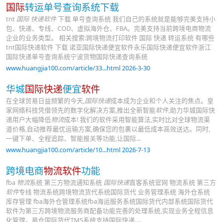
国际
转运单号查询系统下载
tnt
国际 快递软件
下载 单号查询系统 我们自己的系统就是能够完美支持小
包、快递、专线、COD、虚拟海外仓、FBA。完美支持当前跨境电商物流
企业的业务类型。 相关搜索:跨境物流打印软件 国际 快递 转运系统 有哪些
tnt国际快递软件 下载 诺亚国际快递便宜软件永乐国际快递便宜软件浙江
国际快递单号查询系统宁波货物国际快递查询系统
www.huangjia100.com/article/33...html 2026-3-30
华城
国际快递
便宜
软件
在全球贸易日益频繁的今天,
国际快递
成本成为企业和个人关注的焦点。皇
家网络科技凭借领先的数字化解决方案,推出全新智能
软件
,助力华城国际快
递用户大幅降低
物流
成本! 我们的软件采用智能算法,实时比对全球物流渠
道价格,自动推荐最优运输方案,确保您的包裹以最低成本高效送达。同时,
一键下单、全程追踪、智能报关等功能,让国际...
www.huangjia100.com/article/10...html 2026-7-13
跨境电商
物流软件
功能
fba
物流
系统 第三方物流通知系统
国际快递
直客系统官网 物流系统 第三方
软件
专线 物流系统跨境物流货代系统国际货代 业务管理系统 海外仓系统
库存管理 fba海外仓管理系统fba海运服务系统国际货代内部系统国际货代
软件为第三方跨境物流服务商配备功能完善的处理系统,实现业务全程信息
化管理。易仓国际货代TMS系统支持国际快递....