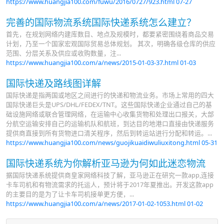
https://www.huangjia100.com/fuwu/2016/0727/923.html
07-27
完善的国际物流系统国际快递系统怎么建立？
首先，在规划网络内建库数目、地点及规模时，都要紧密围绕着商品交易
计划，乃至一个国家宏观国际贸易总体规划。 其次，明确各级仓库的供应
范围、分层关系及供应或收购数量，注...
https://www.huangjia100.com/a/news/2015-01-03-37.html
01-03
国际快递及路线图详解
国际快递是指两国或地区之间进行的快递和物流业务。市场上常用的四大
国际快递巨头是UPS/DHL/FEDEX/TNT。这些国际快递企业通过自己的基
础设施网络或联合管理网络，在运输中心收集货物和处理出口报关，大部
分航空运输安排自己的运输机队和航班，到达目的地港口直接由快递服务
提供商直接到所有货物进口清关程序，然后到转运站进行分配和转运。...
https://www.huangjia100.com/news/guojikuaidiwuliuxitong.html
05-31
国际快递系统为你解析亚马逊为何如此迷恋物流
据国际快递系统提供商皇家网络科技了解，亚马逊正在研究一款app,连接
卡车司机和有物流需求的托运人，预计将于2017年夏推出。开发这款app
的主要目的是为了让卡车司机接单更方便，...
https://www.huangjia100.com/a/news/2017-01-02-1053.html
01-02