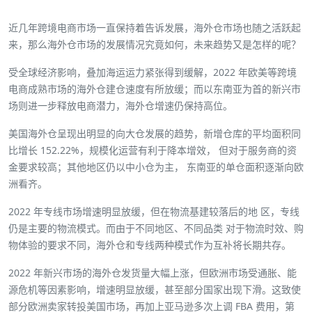
近几年跨境电商市场一直保持着告诉发展，海外仓市场也随之活跃起
来，那么海外仓市场的发展情况究竟如何，未来趋势又是怎样的呢？
受全球经济影响，叠加海运运力紧张得到缓解，2022 年欧美等跨境
电商成熟市场的海外仓建仓速度有所放缓；而以东南亚为首的新兴市
场则进一步释放电商潜力，海外仓增速仍保持高位。
美国海外仓呈现出明显的向大仓发展的趋势，新增仓库的平均面积同
比增长 152.22%，规模化运营有利于降本增效， 但对于服务商的资
金要求较高；其他地区仍以中小仓为主， 东南亚的单仓面积逐渐向欧
洲看齐。
2022 年专线市场增速明显放缓，但在物流基建较落后的地 区，专线
仍是主要的物流模式。而由于不同地区、不同品类 对于物流时效、购
物体验的要求不同，海外仓和专线两种模式作为互补将长期共存。
2022 年新兴市场的海外仓发货量大幅上涨，但欧洲市场受通胀、能
源危机等因素影响，增速明显放缓，甚至部分国家出现下滑。这致使
部分欧洲卖家转投美国市场，再加上亚马逊多次上调 FBA 费用，第