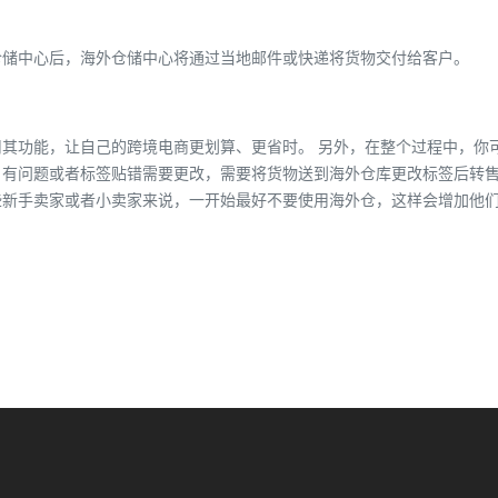
仓储中心后，海外仓储中心将通过当地邮件或快递将货物交付给客户。
其功能，让自己的跨境电商更划算、更省时。 另外，在整个过程中，你
有问题或者标签贴错需要更改，需要将货物送到海外仓库更改标签后转售
些新手卖家或者小卖家来说，一开始最好不
要使用海外仓，这样会增加他