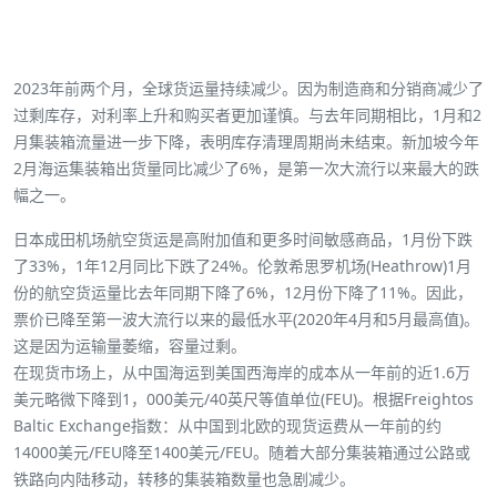
2023年前两个月，全球货运量持续减少。因为制造商和分销商减少了
过剩库存，对利率上升和购买者更加谨慎。
与去年同期相比，1月和2
月集装箱流量进一步下降，表明库存清理周期尚未结束。
新加坡今年
2月海运集装箱出货量同比减少了6%，是第一次大流行以来最大的跌
幅之一。
日本成田机场航空货运是高附加值和更多时间敏感商品，1月份下跌
了33%，1年12月同比下跌了24%。
伦敦希思罗机场(Heathrow)1月
份的航空货运量比去年同期下降了6%，12月份下降了11%。
因此，
票价已降至第一波大流行以来的最低水平(2020年4月和5月最高值)。
这是因为运输量萎缩，容量过剩。
在现货市场上，从中国海运到美国西海岸的成本从一年前的近1.6万
美元略微下降到1，000美元/40英尺等值单位(FEU)。
根据Freightos
Baltic Exchange指数：从中国到北欧的现货运费从一年前的约
14000美元/FEU降至1400美元/FEU。
随着大部分集装箱通过公路或
铁路向内陆移动，转移的集装箱数量也急剧减少。