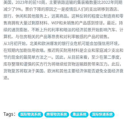
美国，2023年的前10周，主要铁路运输的集装箱数量比2022年同期
减少了9%。
票价下降的原因之一是疫情后人们的支出转移到酒店、
旅行、休闲和其他服务上，远离商品。
这种反转的程度让制造商和零
售商拥有大量过剩原材料、WIP和未销售的产品感到惊讶。
最近，持
续的通货膨胀、不断上升的利率和暗淡的经济前景开始影响汽车、计
算机、与住房相关的产品等昂贵和对利率敏感的产品的销售。
从3月初开始，北美和欧洲爆发的银行业危机可能会加强信用环境，
在短期内加剧信用收缩。
推迟购买耐用材料是企业和家庭减少支出和
节约现金的最简单方法之一。
因此，从目前来看，至少在第二季度，
库存整理和谨慎的买方行为将继续给货物运输趋势带来压力。
此后，
货物复苏将取决于美国、欧洲和其他主要经济体能否避免全面经济衰
退。
Tags：
国际物流系统
跨境物流系统
集运系统
国际快递系统