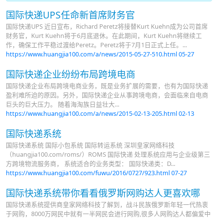
国际快递UPS任命新首席财务官
国际快递UPS 近日宣布，Richard Peretz将接替Kurt Kuehn成为公司首席
财务官，Kurt Kuehn将于6月底退休。在此期间，Kurt Kuehn将继续工
作，确保工作平稳过渡给Peretz。Peretz将于7月1日正式上任。...
https://www.huangjia100.com/a/news/2015-05-27-510.html
05-27
国际快递企业纷纷布局跨境电商
国际快递企业布局跨境电商业务，既是业务扩展的需要，也有为国际快递
盈利难所迫的原因。另外，国际快递企业从事跨境电商，会面临来自电商
巨头的巨大压力。 随着海淘族日益壮大...
https://www.huangjia100.com/a/news/2015-02-13-205.html
02-13
国际快递系统
国际快递系统 国际小包系统 国际转运系统 深圳皇家网络科技
（huangjia100.com/roms/）ROMS 国际快递 处理系统应用与企业级第三
方跨境物流服务商， 系统适合的业务类型： 国际快递类：D...
https://www.huangjia100.com/fuwu/2016/0727/923.html
07-27
国际快递系统带你看看俄罗斯网购达人更喜欢哪
国际快递系统提供商皇家网络科技了解到，战斗民族俄罗斯年轻一代热衷
于网购，8000万网民中就有一半网民会进行网购,很多人网购达人都偏爱中