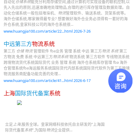
自动化
仓储系统
能充分利用存储空间,通过计算机可实现设备的联机控制,以
先入先出的原则,迅速准确地处理物品,合理的进行库存管理及数据处理。自
动化仓储系统一般包括堆垛机、
物流
管理软件、输送系统、货架系统等。
海外仓储系统,哪家做得最专业? 想要做好海外仓业务必须得有一套好的海
外仓系统,皇家科技公司的海外仓系统很...
www.huangjia100.com/article/22...html 2026-7-26
中远第三方
物流系统
第三方
仓储 物流
管理软件 fba业务 管理 系统 中远 第三方
物流 系统
第三
方物流 免费 系统 中远第三方
物流系统
物流系统 第三方软件 专线物流系统
跨境物流货代系统国际货代 业务 管理 系统 海外仓系统库存管理 fba 海外
仓管理系统fba海运服务系统国际货代内部系统国际货代软件为第三方跨境
物流服务商配备功能完善的处理...
www.huangjia100.com/article/41...html 2026-6-17
上海
国际货代备案
系统
立足
上海
,服务全球。皇家网络科技依托自主研发的“上海国
际货代备案
系统
”,为国际
物流
企业提供...