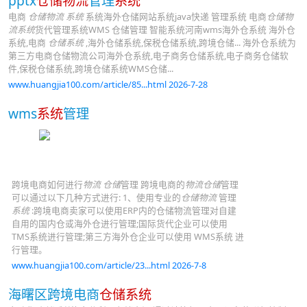
pptx
仓储物流
管理
系统
电商
仓储物流 系统
系统海外仓储网站系统java快递 管理系统 电商
仓储物
流系统
货代管理系统WMS 仓储管理 智能系统河南wms海外仓系统 海外仓
系统,电商
仓储系统
,海外仓储系统,保税仓储系统,跨境仓储... 海外仓系统为
第三方电商仓储物流公司海外仓系统,电子商务仓储系统,电子商务仓储软
件,保税仓储系统,跨境仓储系统WMS仓储...
www.huangjia100.com/article/85...html 2026-7-28
wms
系统
管理
跨境电商如何进行
物流 仓储
管理 跨境电商的
物流仓储
管理
可以通过以下几种方式进行: 1、使用专业的
仓储物流
管理
系统
:跨境电商卖家可以使用ERP内的仓储物流管理对自建
自用的国内仓或海外仓进行管理;国际货代企业可以使用
TMS系统进行管理;第三方海外仓企业可以使用 WMS系统 进
行管理。
www.huangjia100.com/article/23...html 2026-7-8
海曙区跨境电商
仓储系统