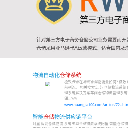
物流自动化
仓储系统
极致
云仓
在
电商仓储
物流业如何? 极致
前列的。 相关搜索:江苏 仓储物流系统
理系统解决方案车间仓储物流管理系统
储... ww
www.huangjia100.com/article/72...htm
智能
仓储
物流供应链平台
阿里 智能仓储物流 系统
电商仓储
物流系统阿里 智能仓储物