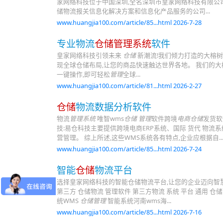
家网络科技位于中国深圳,全名深圳市皇家网络科技有限公司
储物流报关信息化解决方案和信息化产品服务的公司...
www.huangjia100.com/article/85...html 2026-7-28
专业物流
仓储管理系统
软件
皇家网络科技引领未来
仓储
新潮流!我们倾力打造的大榕
现全球仓储布局,让您的商品快速触达世界各地。 我们的大
一键操作,即可轻松
管理
全球...
www.huangjia100.com/article/81...html 2026-2-27
仓储
物流数据分析软件
物流
管理系统
唯智wms
仓储 管理
软件跨境
电商仓储
发货软
技:易仓科技主要提供跨境电商ERP系统、国际 货代 物流
营管理。 综上所述,这些WMS系统各有特点,企业应根据自...
www.huangjia100.com/article/85...html 2026-7-24
智能
仓储
物流平台
选择皇家网络科技的智能仓储物流平台,让您的企业迈向智
第三方 仓储物流 管理软件 第三方物流 系统 平台 通用 仓储
统WMS
仓储管理
智能系统河南wms海...
www.huangjia100.com/article/85...html 2026-7-16