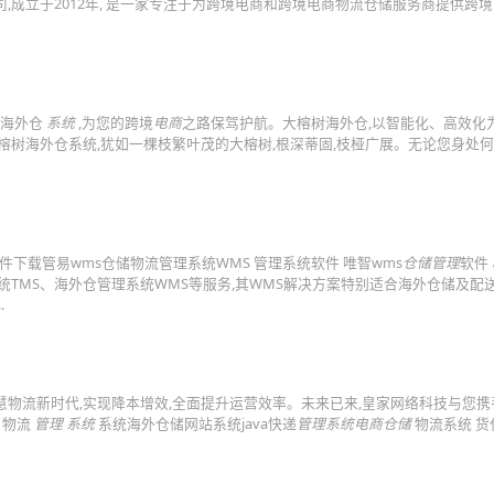
,成立于2012年, 是一家专注于为跨境电商和跨境电商物流仓储服务商提供跨
树海外仓
系统
,为您的跨境
电商
之路保驾护航。大榕树海外仓,以智能化、高效化为
榕树海外仓系统,犹如一棵枝繁叶茂的大榕树,根深蒂固,枝桠广展。无论您身处何
件下载管易wms仓储物流管理系统WMS 管理系统软件 唯智wms
仓储管理
软件
系统TMS、海外仓管理系统WMS等服务,其WMS解决方案特别适合海外仓储及配
.
慧物流新时代,实现降本增效,全面提升运营效率。未来已来,皇家网络科技与您携
 物流
管理 系统
系统海外仓储网站系统java快递
管理系统电商仓储
物流系统 货