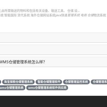
,由所需输送的物料和包括有关设备、输送工具、 仓储 设...
-6-24 货代 系统 智能国际 货代系统 海外仓储网站系统java快递
管理系统
电商 仓储
物流系统
？
WMS仓储管理系统怎么样？
珠宝保税仓储管理系统
智能仓储管理软件
仓储管理监控系统
仓储管理系
wms仓储管理系统
wms仓储管理系统软件供应商