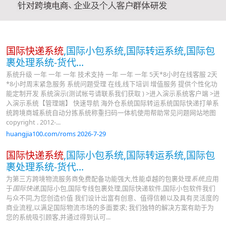
国际快递系统
,国际小包系统,国际转运系统,国际包
裹处理系统-货代...
系统升级 一年 一年 一年 技术支持 一年 一年 一年 5天*8小时在线客服 2天
*8小时周末紧急服务 系统问题受理 在线,线下培训 增值服务 提供个性化功
能定制开发 系统演示(测试帐号请联系我们获取 ) >进入演示系统客户端 >进
入演示系统【管理端】 快速导航 海外仓系统国际转运系统国际快递打单系
统跨境商城系统自动分拣系统称重扫码一体机使用帮助常见问题网站地图
copyright . 2012-...
huangjia100.com/roms 2026-7-29
国际快递系统
,国际小包系统,国际转运系统,国际包
裹处理系统-货代...
为第三方跨境物流服务商免费配备功能强大,性能卓越的包裹处理
系统
,应用
于
国际快递
,国际小包,国际专线包裹处理,国际快递软件,国际小包软件我们
与众不同,为您创造价值 我们设计出富有创意、值得信赖以及具有灵活度的
商业流程,以满足国际物流市场的多面要求; 我们独特的解决方案有助于为
您的系统吸引顾客,并通过得到认可...