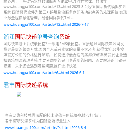
统多用于一些提供公仓仓储服务的企业中,其流程管理、仓储作...
www.huangjia100.com/article/13...html 2025-8-2 远恒 国际货代模拟实训
系统 国际货代软件为第三方跨境物流服务商配备功能完善的处理系统,实现
业务全程信息化管理。易仓国际货代TM ...
www.huangjia100.com/article/12...html 2026-7-17
浙江
国际快递
单号查询
系统
国际快递哪个系统最便宜? 一般用EMS最便宜。直接通过国际快递公司发
货是最贵的邮寄方式,因为个人或者卖家的货量不大,不能获得优势,只能按
照官方公布的价格进行邮寄。 如何选择最合适的
国际快递系统
货代企业选
择跨境物流管理系统时,要考虑到的是自身遇到的问题、需要解决的问题是
哪些、未来还会遇到哪些问题,这样选择快递...
www.huangjia100.com/article/6...html 2026-6-1
君丰
国际快递系统
皇家网络科技凭借深厚的技术底蕴与创新精神,精心打造出
君丰
国际快递系统
,为国际物流行业注入...
www.huangjia100.com/article/9...html 2026-8-4