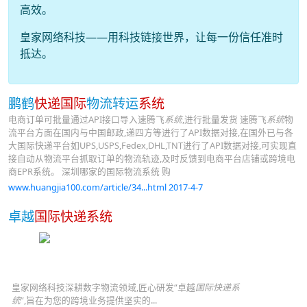
高效。
皇家网络科技——用科技链接世界，让每一份信任准时
抵达。
鹏鹤
快递国际
物流转运
系统
电商订单可批量通过API接口导入速腾飞
系统
,进行批量发货 速腾飞
系统
物
流平台方面在国内与中国邮政,递四方等进行了API数据对接,在国外已与各
大国际快递平台如UPS,USPS,Fedex,DHL,TNT进行了API数据对接,可实现直
接自动从物流平台抓取订单的物流轨迹,及时反馈到电商平台店铺或跨境电
商EPR系统。 深圳哪家的国际物流系统 购
www.huangjia100.com/article/34...html 2017-4-7
卓越
国际快递系统
皇家网络科技深耕数字物流领域,匠心研发“卓越
国际快递系
统
”,旨在为您的跨境业务提供坚实的...