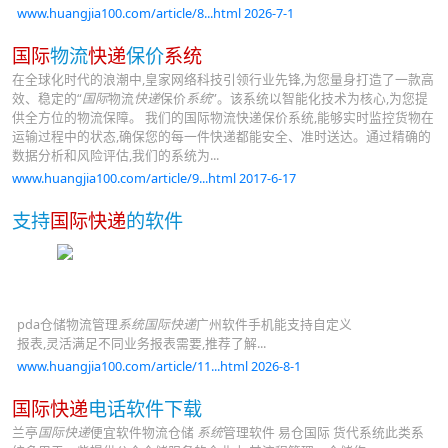
www.huangjia100.com/article/8...html 2026-7-1
国际
物流
快递
保价
系统
在全球化时代的浪潮中,皇家网络科技引领行业先锋,为您量身打造了一款高
效、稳定的“
国际
物流
快递
保价
系统
”。该系统以智能化技术为核心,为您提
供全方位的物流保障。 我们的国际物流快递保价系统,能够实时监控货物在
运输过程中的状态,确保您的每一件快递都能安全、准时送达。通过精确的
数据分析和风险评估,我们的系统为...
www.huangjia100.com/article/9...html 2017-6-17
支持
国际快递
的软件
pda仓储物流管理
系统国际快递
广州软件手机能支持自定义
报表,灵活满足不同业务报表需要,推荐了解...
www.huangjia100.com/article/11...html 2026-8-1
国际快递
电话软件下载
兰亭
国际快递
便宜软件物流仓储
系统
管理软件 易仓国际 货代系统此类系