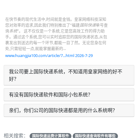
在快节奏的现代生活中,时间就是金钱。皇家网络科技深知
您对效率的追求,因此我们特别推出了“福建
国际快递
单号查
询
系统
”。 这不仅仅是一个系统,它是您高效工作的得力助
手。通过这个系统,您可以实时追踪您的国际快递状态,从包
裹发出到送达的每一个环节,都能一目了然。无论您身在何
处,只需轻轻一点,就能掌握最新的...
www.huangjia100.com/article/7...html 2026-7-29
我公司要上国际快递系统，不知道用皇家网络的好不
好？
有没有国际快递软件和国际小包系统？
亲们，你们公司的国际快递都是用的什么系统啊？
相关搜索：
国际快递运费计算软件
国际快递查询软件有哪些