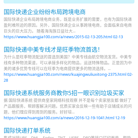
国际快递企业纷纷布局跨境电商
国际快递企业布局跨境电商业务，既是业务扩展的需要，也有为国际快递
盈利难所迫的原因。另外，国际快递企业从事跨境电商，会面临来自电商
巨头的巨大压力。 随着海淘族日益壮大...
https://www.huangjia100.com/a/news/2015-02-13-205.html
02-13
国际快递中美专线才是旺季物流首选！
为什么是旺季物流配送的首选到美国？中美专线由航空物流发货。中美专
线有多种物流渠道，可以承接多样化的物品，运送特殊物品。正是因为中
美的诸多优势专线可以在旺季为电商提供更多的物流选择。...
https://www.huangjia100.com/news/kuajingwuliuxitong-2375.html
02-
28
国际快递系统服务商教你5招一眼识别垃圾买家
据 国际快递系统 提供商皇家网络科技观察 并不是每个卖家朋友都 做好了
产品跟服务，帮顾客解决问题。优质买家会反映一些有助于店铺成长的问
题，他们理应得到周到的服务。好好培...
https://www.huangjia100.com/a/news/2016-12-19-1041.html
12-19
国际快递打单系统
集成对接UPS、DHL、Fedex、TNT、USPS、DPD等接口打印面单，帮助