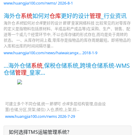
www.huangjia100.com/rwms/ 2026-8-1
海外仓
系统
如何对
仓库
更好的设计
管理
_行业资讯
海外仓
系统
如何对
仓库
更好的设计
管理
皇家网络科技 比较常见的对零库存
的定义是指物料包括原材料、半成品和产成品等)在采购、生产、销售、配
送等一个或几个经营环节中, 不以仓库存储的形式存在,而均是处于周转的
状态。 一、从库存时间上看,零库存是指物品的库存周期最短。即将物品的
入库和出库的时间间隔尽量...
www.huangjia100.com/news/haiwaicangx... 2018-1-9
...海外仓储
系统
,保税仓储系统,跨境仓储系统-WMS
仓储
管理
_皇家...
可建立多个不同仓储,统一
管理
可
仓库
多层结构管理,自由设
置(仓储,分区,货架,储位) 入仓,质检,上架,捡...
www.huangjia100.com/rwms 2026-7-29
如何选择TMS运输管理系统？