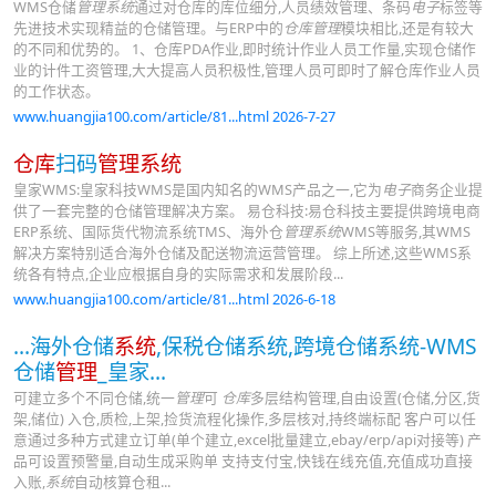
WMS仓储
管理系统
通过对仓库的库位细分,人员绩效管理、条码
电子
标签等
先进技术实现精益的仓储管理。与ERP中的
仓库管理
模块相比,还是有较大
的不同和优势的。 1、仓库PDA作业,即时统计作业人员工作量,实现仓储作
业的计件工资管理,大大提高人员积极性,管理人员可即时了解仓库作业人员
的工作状态。
www.huangjia100.com/article/81...html 2026-7-27
仓库
扫码
管理系统
皇家WMS:皇家科技WMS是国内知名的WMS产品之一,它为
电子
商务企业提
供了一套完整的仓储管理解决方案。 易仓科技:易仓科技主要提供跨境电商
ERP系统、国际货代物流系统TMS、海外仓
管理系统
WMS等服务,其WMS
解决方案特别适合海外仓储及配送物流运营管理。 综上所述,这些WMS系
统各有特点,企业应根据自身的实际需求和发展阶段...
www.huangjia100.com/article/81...html 2026-6-18
...海外仓储
系统
,保税仓储系统,跨境仓储系统-WMS
仓储
管理
_皇家...
可建立多个不同仓储,统一
管理
可
仓库
多层结构管理,自由设置(仓储,分区,货
架,储位) 入仓,质检,上架,捡货流程化操作,多层核对,持终端标配 客户可以任
意通过多种方式建立订单(单个建立,excel批量建立,ebay/erp/api对接等) 产
品可设置预警量,自动生成采购单 支持支付宝,快钱在线充值,充值成功直接
入账,
系统
自动核算仓租...