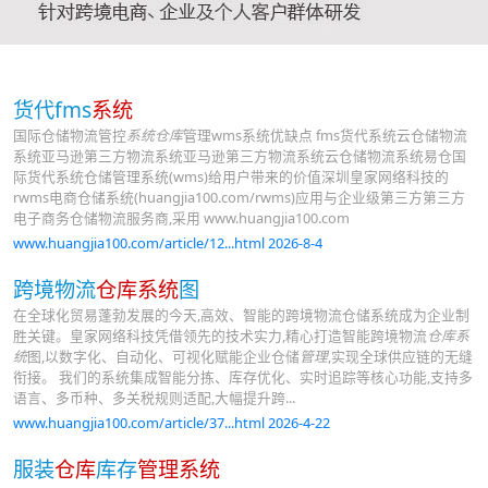
货代fms
系统
国际仓储物流管控
系统仓库
管理wms系统优缺点 fms货代系统云仓储物流
系统亚马逊第三方物流系统亚马逊第三方物流系统云仓储物流系统易仓国
际货代系统仓储管理系统(wms)给用户带来的价值深圳皇家网络科技的
rwms电商仓储系统(huangjia100.com/rwms)应用与企业级第三方第三方
电子商务仓储物流服务商,采用 www.huangjia100.com
www.huangjia100.com/article/12...html 2026-8-4
跨境物流
仓库系统
图
在全球化贸易蓬勃发展的今天,高效、智能的跨境物流仓储系统成为企业制
胜关键。皇家网络科技凭借领先的技术实力,精心打造智能跨境物流
仓库系
统
图,以数字化、自动化、可视化赋能企业仓储
管理
,实现全球供应链的无缝
衔接。 我们的系统集成智能分拣、库存优化、实时追踪等核心功能,支持多
语言、多币种、多关税规则适配,大幅提升跨...
www.huangjia100.com/article/37...html 2026-4-22
服装
仓库
库存
管理系统