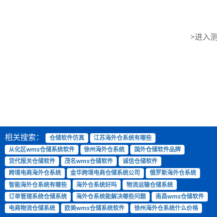
>进入
相关搜索：
仓储软件仿真
江苏海外仓系统有哪些
从化区wms仓储系统软件
徐州海外仓系统
国外仓储软件品牌
货代报关仓储软件
茂名wms仓储软件
诚信仓储软件
跨境电商海外仓系统
金华跨境电商仓储系统公司
俄罗斯海外仓系统
智能海外仓系统有哪些
海外仓系统好吗
物流运输仓储系统
订单管理系统仓储系统
海外仓系统能解决哪些问题
南昌wms仓储软件
电商物流仓储系统
欧美wms仓储系统软件
徐州海外仓系统什么价格