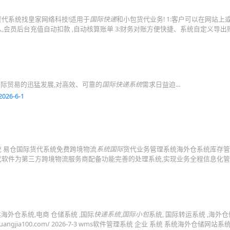
货代系统找皇家网络科技!适用于
国际快递
和小包货代业务! 1:客户可以在网站上
,会员后台充值自动扣款 ,自动核算账单 3:财务对账方便快捷、系统自定义导出
国际贸易的迅猛发展,对高效、可靠的
国际快递系统
需求日益迫...
2026-6-1
统 易仓国际货代系统免费跨境物流
系统国际
货代业务管理系统海外仓系统库存管理
货代软件为第三方跨境物流服务商配备功能完善的处理系统,实现业务全程信息化
海外仓系统,电商 仓储系统 ,国际
快递系统
,
国际小包
系统, 国际转运系统 ,海外仓
ngjia100.com/ 2026-7-3 wms软件管理系统 企业 系统 系统海外仓储网站系统