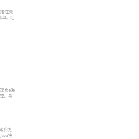
或者在微
账单。毛
 fba海
管理。易
储系统,
java快