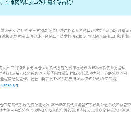
单，皇家网络科技与您共赢全球商机！
系统
,
国际小包
系统,第三方物流仓储系统,海外仓系统整套系统完全网页版,赠送网
ress等平台数据无缝对接,上海分部已经建立了技术和研发团队,可以随时直接上门培训
系统设计 专线物流系统 易仓国际货代系统免费跨境物流
系统国际
货代业务管理
管理系统fba海运服务系统 国际货代内部系统 国际货代软件为第三方跨境物流服
务全程信息化管理。易仓国际货代TMS系统支持
国际快递
,邮政
小包
,专线,...
l 2026-8-5
 易仓国际货代系统免费跨境物流
系统国际
货代业务管理系统海外仓系统库存管理 
软件为第三方跨境物流服务商配备功能完善的处理系统,实现业务全程信息化管理