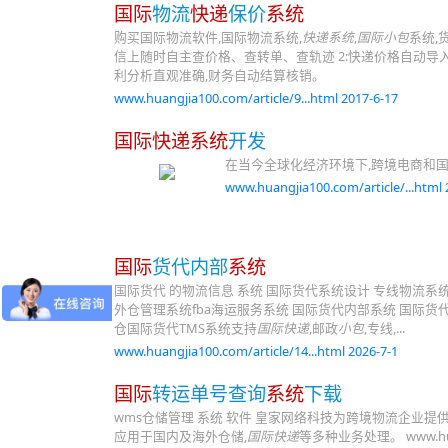
国际
物流
快递
保价
系统
购买国际物流软件,国际物流系统,
快递系统
,
国际小包
系统,
信上随时自主查价格、查转单、查轨迹 2:快递价格自动导入
利分析直观准确,财务自动结算核销。
www.huangjia100.com/article/9...html 2017-6-17
国际快递系统
开发
在当今全球化经济环境下,跨境电商和
www.huangjia100.com/article/...html 
国际
货代内部
系统
国际货代 的物流信息 系统 国际货代系统设计 专线物流系
外仓管理系统fba海运服务系统 国际货代内部系统 国际
仓国际货代TMS系统支持
国际快递
,邮政
小包
,专线,...
www.huangjia100.com/article/14...html 2026-7-1
国际
转运单号查询
系统
下载
wms仓储管理 系统 软件 皇家网络科技为跨境物流企业提供
应用于国内及海外仓储,
国际快递
等多种业务处理。 www.hua