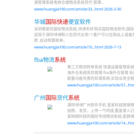
递管理系统电商仓储物流系统货代 管理...
www.huangjia100.com/article/33...html 2026-3-30
华城
国际快递
便宜软件
深圳哪家的国际物流系统,
快递系统
购买国际物流软件,国际
适用于
国际快递
和小包货代业务! 1:客户可以在网站上或
款 ,自动核算账单。
www.huangjia100.com/article/10...html 2026-7-13
fba物流
系统
第三方物流转单系统 快递运输管理系统
海外仓系统库存管理 fba海外仓管理 系统
配备功能完善的处理系统,实现业务全程
www.huangjia100.com/article/57...htm
广州
国际
货代
系统
国际快递
广州软件手机 皇家科技跨境物
拍照、发货、上传一气呵成,重复录入订
家网络科技的国际专线物流系统,是跨
www.huangjia100.com/article/14...htm