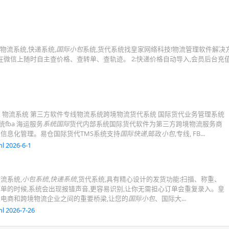
物流系统,快递系统,
国际小包
系统,货代系统找皇家网络科技!物流管理软件解决
者在微信上随时自主查价格、查转单、查轨迹。 2:快递价格自动导入,会员后台充
 物流系统 第三方软件专线物流系统跨境物流货代系统 国际货代业务管理系统
fba 海运服务
系统国际
货代内部系统国际货代软件为第三方跨境物流服务商
信息化管理。易仓国际货代TMS系统支持
国际快递
,邮政
小包
,专线, FB...
l 2026-6-1
流系统,
小包系统
,
快递系统
,货代系统,具有精心设计的发货功能:扫描、称重、
单的时候,系统会出现报错声音,更容易识别,让你无需担心订单会重复录入。皇
境电商和跨境物流企业之间的重要桥梁,让您的
国际小包
、国际大...
l 2026-7-26